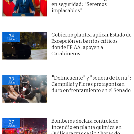
en seguridad: "Seremos
implacables"
Gobierno plantea aplicar Estado de
34
visitas
Excepción en barrios críticos
donde FF.AA. apoyen a
Carabineros
"Delincuente" y "señora de feria":
33
visitas
Campillai y Flores protagonizan
duro enfrentamiento en el Senado
Bomberos declara controlado
27
visitas
incendio en planta química en
Quilicura tras casi 24 horas de