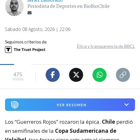
Javier Zamorano
Periodista de Deportes en BioBioChile
Sábado 08 Agosto, 2026 | 22:06
Seguimos criterios de
Ética y transparencia de BBCL
475
visitas
VER RESUMEN
Los “Guerreros Rojos” rozaron la épica.
Chile
perdió
en semifinales de la
Copa Sudamericana de
Voleibol
, tras forzar cinco sets ante el siempre