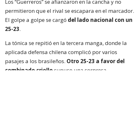
Los “Guerreros” se afianzaron en la cancha y no
permitieron que el rival se escapara en el marcador.
El golpe a golpe se cargó
del lado nacional con un
25-23
.
La tónica se repitió en la tercera manga, donde la
aplicada defensa chilena complicó por varios
pasajes a los brasileños.
Otro 25-23 a favor del
combinado criollo
supuso una sorpresa
mayúscula en Cochabamba.
La Verdeamarela respondió con furia en el cuarto
set y, aprovechando el desgaste chileno, se quedó
con el parcial
por un claro 25-13
.
El tie break, primero que se jugaba en el torneo, no
fue apto para cardíacos. Brasil logró dos puntos de