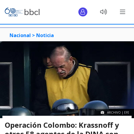
Nacional >
Noticia
ARCHIVO | EFE
Operación Colombo: Krassnoff y
otros 58 agentes de la DINA son