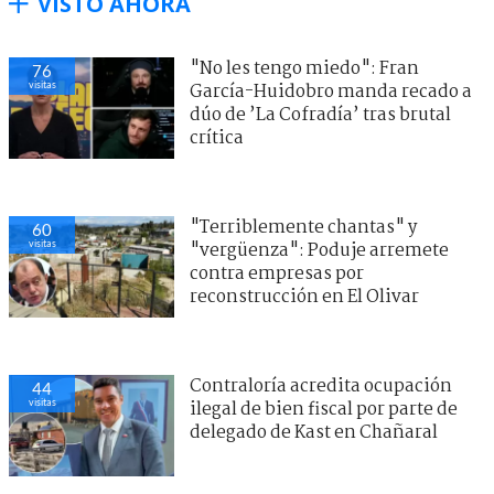
VISTO AHORA
"No les tengo miedo": Fran
76
visitas
García-Huidobro manda recado a
dúo de ’La Cofradía’ tras brutal
crítica
"Terriblemente chantas" y
60
visitas
"vergüenza": Poduje arremete
contra empresas por
reconstrucción en El Olivar
Contraloría acredita ocupación
44
visitas
ilegal de bien fiscal por parte de
delegado de Kast en Chañaral