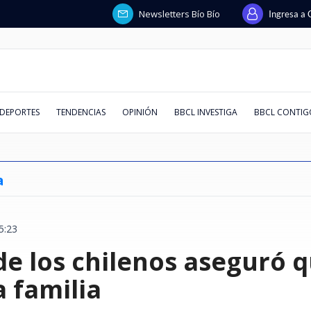
Newsletters Bío Bío
Ingresa a 
DEPORTES
TENDENCIAS
OPINIÓN
BBCL INVESTIGA
BBCL CONTIG
a
5:23
steban busca
ja por
spaña,
ando en
 con la
que reformar
cios
Coquimbo vs
Intento de asalto afectó a
Ataque con explosivos lanzados
Huawei responde a solicitud de
Quién era Jorge Messi: la
Chile deja atrás a España,
Conversar la lectura
El "Factor Mera": el ministro de
De los 30 °C a los -8 °C: revisa
Juzgado decr
Comunidad Pa
Kast evita a
Superclásico
La chilena qu
Cuando la pie
"Hueón, tene
Emiten Alert
de los chilenos aseguró 
lones
y se reúne con
 en
aldés marcó
uro posible
 que leerla
eo extorsivo
ra juegan y
escolta de exministro Luis
desde drones dejó un policía
liquidación en Chile: afirma que
historia del padre de Lionel y su
Francia y Argentina en
la Corte de Santiago que siempre
AQUÍ el pronóstico de la DMC
preventiva p
dichos de emb
Ley Karin per
Colo derrotó
para ir a Mia
vitrina: ref
Silber devela
falla en cint
irregulares a
rismo y entra
 para Vélez
una madre y
de fiscales
o?
Cordero en Vitacura: hay 5
muerto en Colombia
fue retirada y que deuda estaba
rol clave en carrera del crack
recuperación del turismo y entra
vota a favor de los Lavín-Barriga
para este fin de semana en Chile
de secuestrar
muertos en G
leyes se pue
invicto en el
vida de millo
cultural ucr
entre Vargas
alpinismo: r
detenidos
pagada
argentino
al top 10 mundial
Santa Bárbar
evidencia"
serlo"
Migueles
afectados
a familia