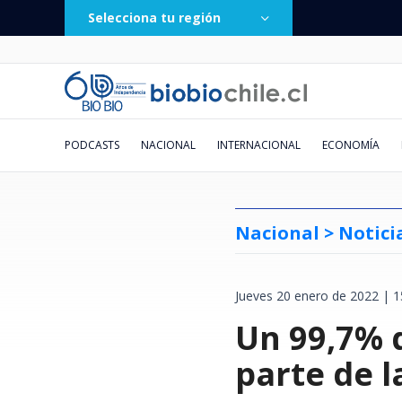
Selecciona tu región
PODCASTS
NACIONAL
INTERNACIONAL
ECONOMÍA
Nacional >
Notici
Jueves 20 enero de 2022 | 1
Vecinos de Valdivia denuncian
Caída de helicóptero deja cuatro
Fue lanzada hace 2 días:
Un balón provocó un accidente
Doctora Cordero y el fin de su
El conflicto "postergado" entre
El millonario negocio de la
Pronostican ciclón extratropical
Municipio de San E
Lautaro Carmona via
Chile deja atrás a E
Chileno sigue brill
Obra de danza sueña
Presidente, no hay 
"He grabado sus su
Va por TV abierta: 
escasez de pellet durante las
muertos en Río de Janeiro: tres
plataforma "Sin fachadas" suma
vehicular: la insólita situación
relación con Eduardo Fuentes:
Europa y Rusia
jurisprudencia: la pugna entre
para esta semana en el centro y
Un 99,7% 
recuperar $171 mil
tercera vez a Cuba 
Francia y Argentina
Argentina: Diego V
esperanza de un fut
la Constitución: hay
numeritos": el corr
La Serena ¿A qué ho
últimas semanas en plena
eran turistas colombianas
más de 200 denuncias por
que se vivió en el fútbol
"Me tenía odio y envidia. Me
Poder Judicial y firma que acusa
sur: revisa las zonas afectadas
vinculados a pagos 
Miguel Díaz-Canel
recuperación del tu
golazo de tiro libre
desde la mirada de 
que llegó a cientos 
dónde verlo en viv
temporada de frío
comercios ilegales
uruguayo
detestaba"
exclusión
empresa
al top 10 mundial
ante Boca
su hijo
parte de l