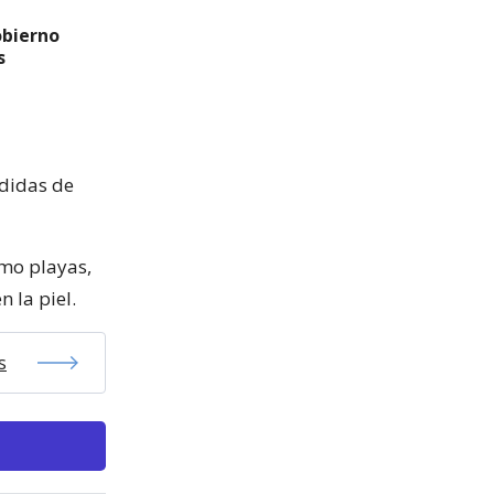
obierno
s
edidas de
omo playas,
 la piel.
s