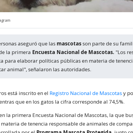
tagram
ersonas aseguró que las
mascotas
son parte de su famili
 de la primera
Encuesta Nacional de Mascotas.
"Los re
a para elaborar políticas públicas en materia de tenenc
ar animal", señalaron las autoridades.
os está inscrito en el
Registro Nacional de Mascotas
y po
ntras que en los gatos la cifra corresponde al 74,5%.
ó en la primera Encuesta Nacional de Mascotas, la que bu
materia de tenencia responsable de animales de compañ
arrollada por el
Programa Mascota Protegida,
junto co