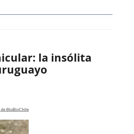
ular: la insólita
 uruguayo
a de BioBioChile