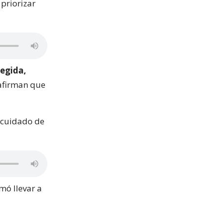
priorizar
egida,
afirman que
l cuidado de
mó llevar a