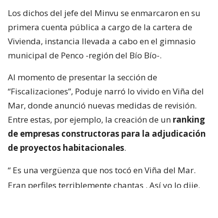
Los dichos del jefe del Minvu se enmarcaron en su
primera cuenta pública a cargo de la cartera de
Vivienda, instancia llevada a cabo en el gimnasio
municipal de Penco -región del Bío Bío-.
Al momento de presentar la sección de
“Fiscalizaciones”, Poduje narró lo vivido en Viña del
Mar, donde anunció nuevas medidas de revisión.
Entre estas, por ejemplo, la creación de un
ranking
de empresas constructoras para la adjudicación
de proyectos habitacionales
.
“
Es una vergüenza que nos tocó en Viña del Mar.
Eran perfiles terriblemente chantas
. Así yo lo dije.
No podía decir mal hecho, no.
Chanta era la
palabra. ¡Chantas!
Y esta casa la estamos