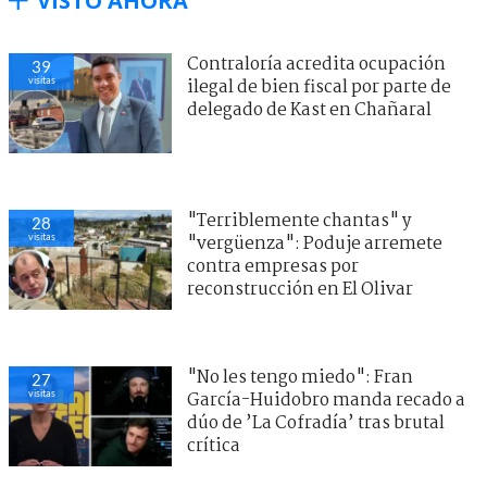
VISTO AHORA
Contraloría acredita ocupación
39
visitas
ilegal de bien fiscal por parte de
delegado de Kast en Chañaral
"Terriblemente chantas" y
28
visitas
"vergüenza": Poduje arremete
contra empresas por
reconstrucción en El Olivar
"No les tengo miedo": Fran
27
visitas
García-Huidobro manda recado a
dúo de ’La Cofradía’ tras brutal
crítica