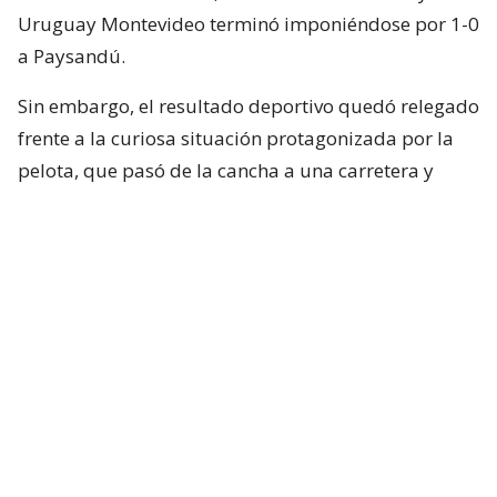
Uruguay Montevideo terminó imponiéndose por 1-0
a Paysandú.
Sin embargo, el resultado deportivo quedó relegado
frente a la curiosa situación protagonizada por la
pelota, que pasó de la cancha a una carretera y
terminó vinculada con un accidente fuera del
Parque ANCAP.
Cabe señalar que, de acuerdo a diversos reportes, se
informó que no hubo ningún lesionado por este
accidente. Lo único que sucedió es que se generó
mucho tránsito por algunos minutos.
En Uruguay, estaban jugando un partido