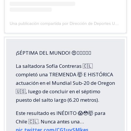
Una publicación compartida por Dirección de Deportes UC (@deportesuc)
¡SÉPTIMA DEL MUNDO! 😍😮‍💨🏃🏼‍♀️
La saltadora Sofía Contreras 🇨🇱
completó una TREMENDA 🤯 E HISTÓRICA
actuación en el Mundial Sub-20 de Oregon
🇺🇸, luego de concluir en el séptimo
puesto del salto largo (6.20 metros).
Este resultado es INÉDITO 😱😳🤯 para
Chile 🇨🇱. Nunca antes una…
pic.twitter.com/CG1uvSMkes