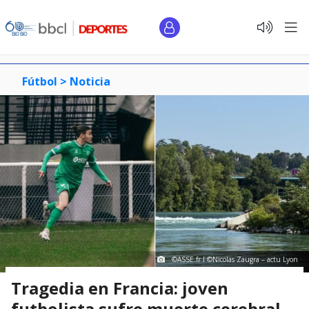
Fútbol >
Noticia
©ASSE.fr I ©Nicolas Zaugra – actu Lyon
Tragedia en Francia: joven
futbolista sufre muerte cerebral