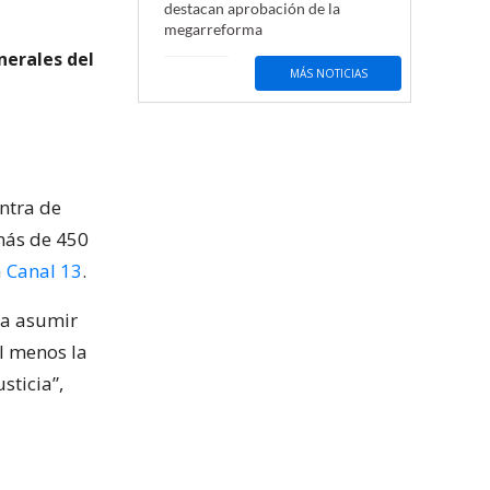
destacan aprobación de la
megarreforma
nerales del
MÁS NOTICIAS
ntra de
 más de 450
a
Canal 13
.
 a asumir
al menos la
sticia”,