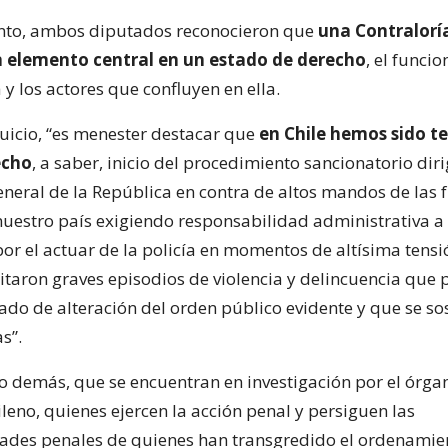
nto, ambos diputados reconocieron que
una Contraloría
n elemento central en un estado de derecho
, el funci
y los actores que confluyen en ella.
 juicio, “es menester destacar que
en Chile hemos sido te
echo
, a saber, inicio del procedimiento sancionatorio diri
eneral de la República en contra de altos mandos de las 
 nuestro país exigiendo responsabilidad administrativa a
or el actuar de la policía en momentos de altísima tensi
itaron graves episodios de violencia y delincuencia que 
tado de alteración del orden público evidente y que se so
s”.
lo demás, que se encuentran en investigación por el órga
leno, quienes ejercen la acción penal y persiguen las
ades penales de quienes han transgredido el ordenamie