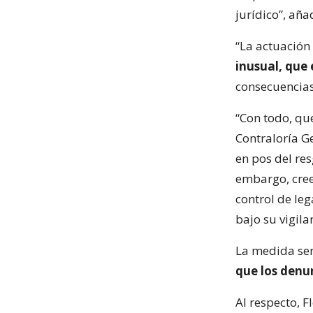
jurídico”, aña
“La actuación
inusual, que 
consecuencias 
“Con todo, qu
Contraloría G
en pos del res
embargo, cree
control de leg
bajo su vigila
La medida ser
que los denu
Al respecto, F