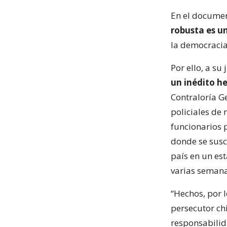
En el docume
robusta es u
la democracia 
Por ello, a su
un inédito h
Contraloría G
policiales de
funcionarios p
donde se susc
país en un es
varias semana
“Hechos, por 
persecutor chi
responsabilid