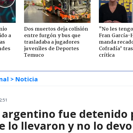
nio
Dos muertos deja colisión
"No les teng
ido a
entre furgón y bus que
Fran García-
ras
trasladaba a jugadores
manda recado
ndes
juveniles de Deportes
Cofradía’ tras
Temuco
crítica
nal
> Noticia
2:51
 argentino fue detenido 
e lo llevaron y no lo dev