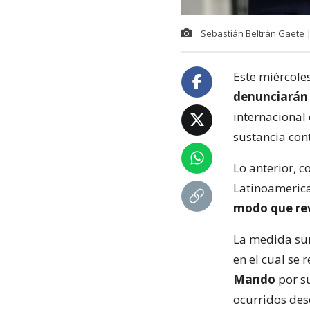
Sebastián Beltrán Gaete 
Este miércole
denunciarán 
internacional
sustancia con
Lo anterior, 
Latinoamerica
modo que rev
La medida sur
en el cual se 
Mando
por su
ocurridos desd