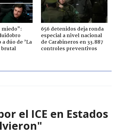
o miedo":
656 detenidos deja ronda
Huidobro
especial a nivel nacional
 a dúo de ’La
de Carabineros en 33.887
 brutal
controles preventivos
por el ICE en Estados
olvieron"