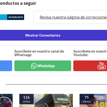
conductos a seguir
.
Revisa nuestra página de correccione
AVÍSANOS
Mostrar Comentarios
Suscríbete en nuestro canal de
Suscríbete en nuestr
Whatsapp:
Youtube:
116
75
visitas
visitas