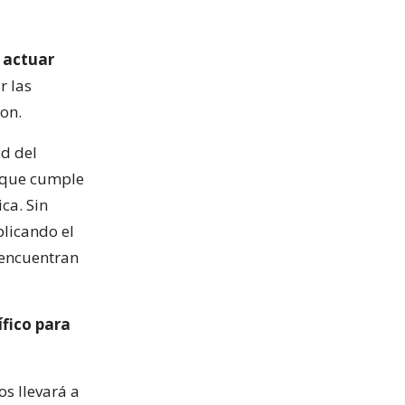
 actuar
r las
ron.
ad del
r que cumple
ca. Sin
licando el
e encuentran
ífico para
os llevará a