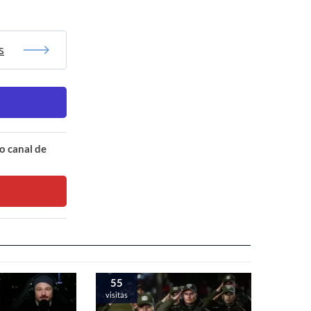
s
o canal de
55
visitas