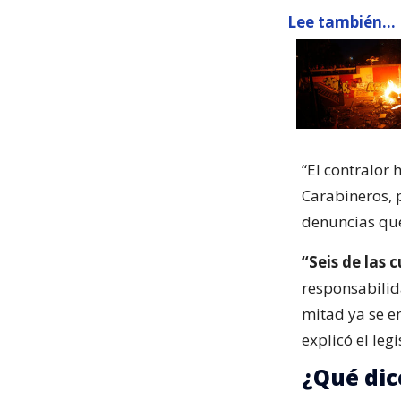
Lee también...
“El contralor
Carabineros, p
denuncias que
“Seis de las 
responsabilida
mitad ya se en
explicó el leg
¿Qué dic