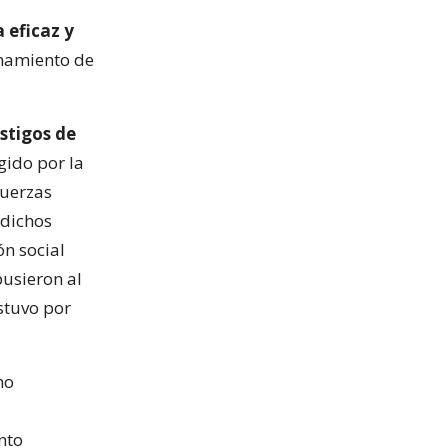
 eficaz y
onamiento de
stigos de
gido por la
fuerzas
 dichos
ón social
pusieron al
stuvo por
no
nto