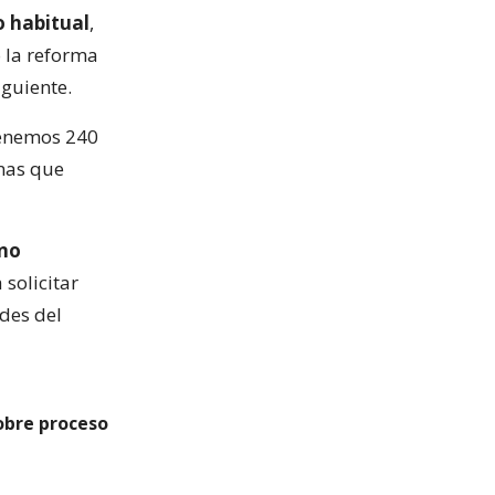
o habitual
,
 la reforma
iguiente.
tenemos 240
nas que
 no
 solicitar
ades del
obre proceso