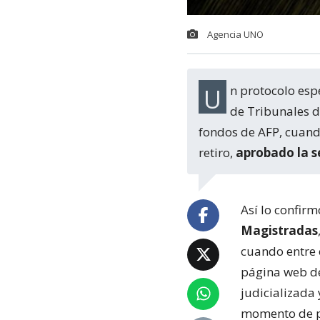
Agencia UNO
Un protocolo especial consensuado en el Poder Judicial servirá para que los jueces
de Tribunales d
fondos de AFP, cuand
retiro,
aprobado la 
Así lo confirm
Magistradas
cuando entre e
página web de
judicializada
momento de pe