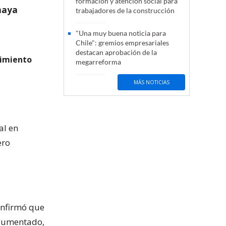
formación y atención social para
haya
trabajadores de la construcción
"Una muy buena noticia para
Chile": gremios empresariales
destacan aprobación de la
dimiento
megarreforma
MÁS NOTICIAS
al en
ero
onfirmó que
 aumentado,