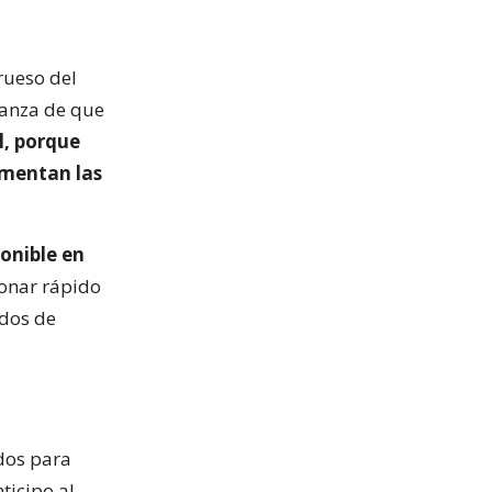
rueso del
ianza de que
al, porque
umentan las
ponible en
ionar rápido
ndos de
ados para
ticipo al