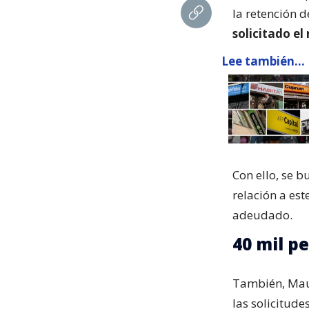
la retención 
solicitado el
Lee también...
Con ello, se 
relación a est
adeudado.
40 mil p
También, Maur
las solicitud