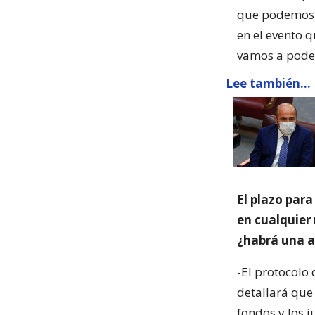
que podemos r
en el evento q
vamos a poder
Lee también...
El plazo para
en cualquier
¿habrá una a
-El protocolo
detallará que
fondos y los 