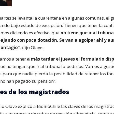
 martes se levanta la cuarentena en algunas comunas, el g
tando bajo estado de excepción. Tienen que tener la conf
tamos diciendo es efectivo, que
no tiene que ir al tribun
ajando con poca dotación. Se van a agolpar ahí y a
contagio”
, dijo Olave.
vamos a tener
a más tardar el jueves el formulario dis
ue no tengan que ir al tribunal a pedirlos. Vamos a gest
s para que nadie pierda la posibilidad de retener los fo
no han pagado su pensión”.
ces de los magistrados
io Olave explicó a BioBioChile las claves de los magistr
rticular proceso de cobro de pensión alimenticia, como an