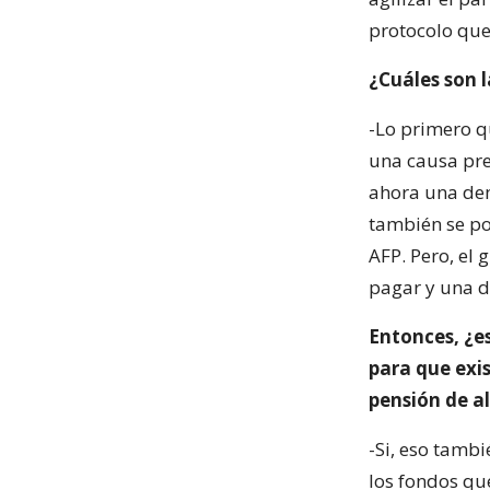
protocolo que 
¿Cuáles son l
-Lo primero qu
una causa pre
ahora una dem
también se pod
AFP. Pero, el
pagar y una 
Entonces, ¿e
para que exi
pensión de a
-Si, eso tambi
los fondos qu