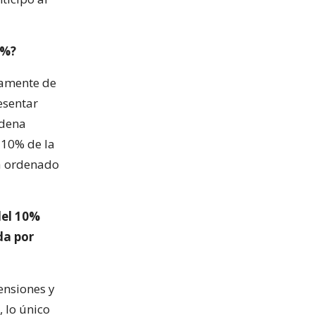
0%?
ivamente de
esentar
rdena
l 10% de la
tá ordenado
del 10%
da por
pensiones y
 lo único