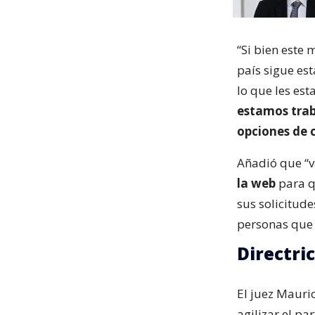
“Si bien este
país sigue es
lo que les es
estamos trab
opciones de 
Añadió que “
la web
para q
sus solicitude
personas que 
Directri
El juez Mauric
agilizar el pa