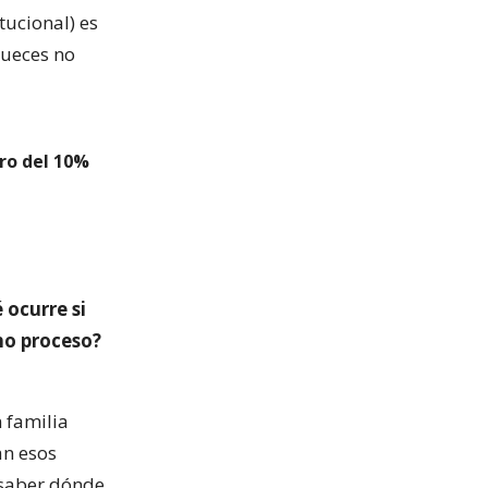
tucional) es
 jueces no
iro del 10%
 ocurre si
ho proceso?
 familia
an esos
 saber dónde