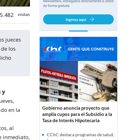
5.482
visitas
 de los
dicho
 y
ueves,
Gobierno anuncia proyecto que
ado en la
amplía cupos para el Subsidio a la
Tasa de Interés Hipotecaria
os, al
CChC destaca programas de salud,
e inmediato,