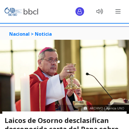
Nacional >
Noticia
ARCHIVO | Agencia UNO
Laicos de Osorno desclasifican
desconocida carta del Papa sobre