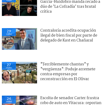
visitas
García-Huidobro manda recado a
dúo de ’La Cofradía’ tras brutal
crítica
Contraloría acredita ocupación
29
visitas
ilegal de bien fiscal por parte de
delegado de Kast en Chañaral
"Terriblemente chantas" y
27
visitas
"vergüenza": Poduje arremete
contra empresas por
reconstrucción en El Olivar
Escolta de senador Carter frustra
24
visitas
robo de auto en Vitacura: reportan