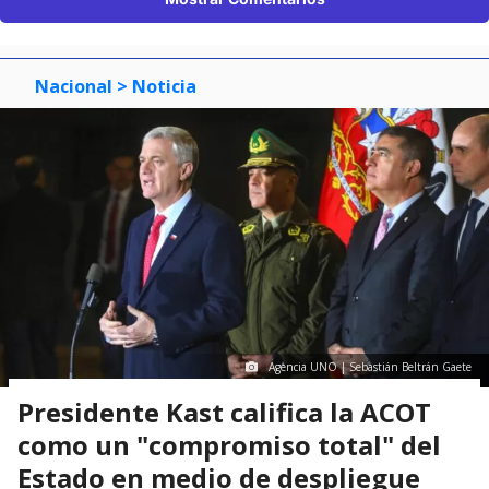
Nacional
> Noticia
Agencia UNO | Sebastián Beltrán Gaete
Presidente Kast califica la ACOT
como un "compromiso total" del
Estado en medio de despliegue