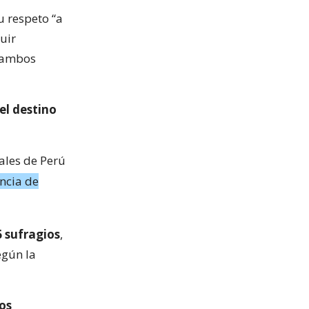
u respeto “a
uir
e ambos
el destino
iales de Perú
ncia de
6 sufragios
,
egún la
los