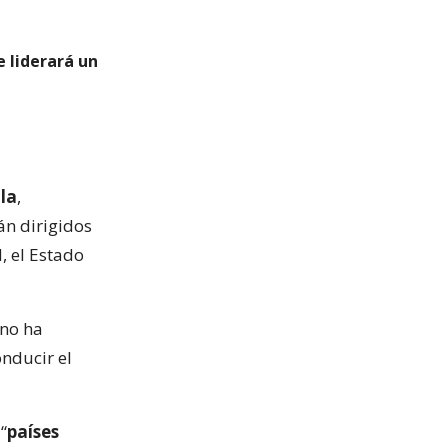
e liderará un
lla
,
án dirigidos
, el Estado
ano ha
nducir el
“
países