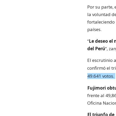
Por su parte, 
la voluntad d
fortaleciendo
países.
“
Le deseo el 
del Perú
“, zan
El escrutinio 
confirmó el t
49.641 votos.
Fujimori obtu
frente al 49,
Oficina Nacio
El triunfo de