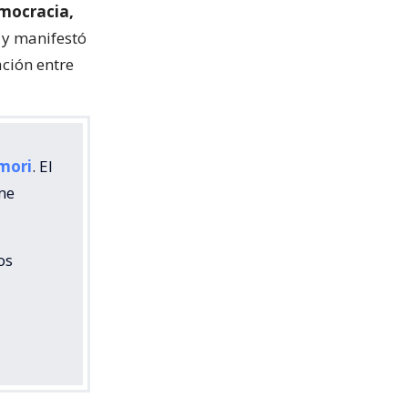
emocracia,
, y manifestó
ación entre
mori
. El
me
os