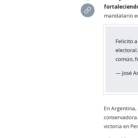
fortaleciendo
mandatario en
Felicito 
electora
común, fo
— José A
En Argentina,
conservadora. 
victoria en Pe