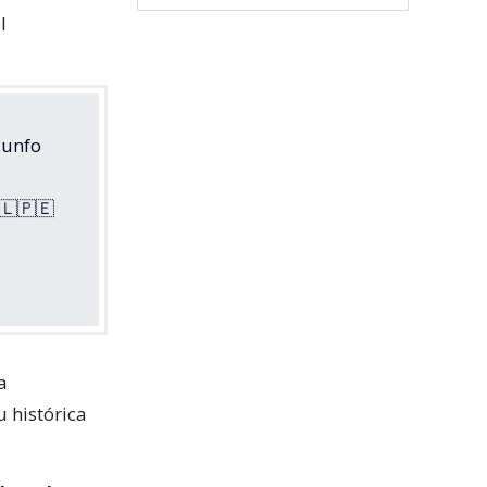
l
iunfo
🇱🇵🇪
a
u histórica