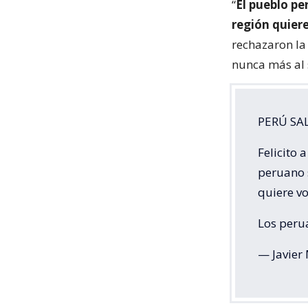
“
El pueblo pe
región quiere
rechazaron la
nunca más al s
PERÚ SA
Felicito 
peruano 
quiere vo
Los peru
— Javier 