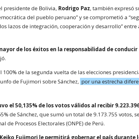
el presidente de Bolivia,
Rodrigo Paz
, también expresó s
emocrática del pueblo peruano” y se comprometió a “seg
 los lazos de integración, cooperación y desarrollo” entr
mayor de los éxitos en la responsabilidad de conducir 
jó.
al 100% de la segunda vuelta de las elecciones presidenc
riunfo de Fujimori sobre Sánchez,
por una estrecha difere
vo el 50,135% de los votos válidos al recibir 9.223.39
865% de Sánchez, que sumó un total de 9.173.755 votos, s
nal de Procesos Electorales (ONPE) de Perú.
 Keiko Fujimori le permitirá gobernar el país durante 