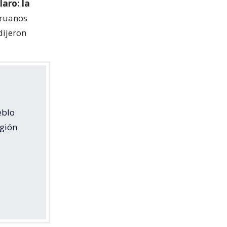
aro: la
ruanos
dijeron
eblo
egión