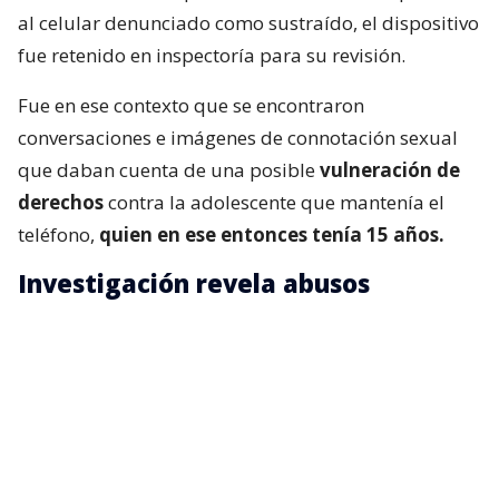
al celular denunciado como sustraído, el dispositivo
fue retenido en inspectoría para su revisión.
Fue en ese contexto que se encontraron
conversaciones e imágenes de connotación sexual
que daban cuenta de una posible
vulneración de
derechos
contra la adolescente que mantenía el
teléfono,
quien en ese entonces tenía 15 años.
Investigación revela abusos
Los antecedentes fueron denunciados y dieron
origen a una investigación desarrollada por
detectives de la Brigada Investigadora de Delitos
Sexuales (Brisex) de Iquique.
De acuerdo con la PDI, las diligencias permitieron