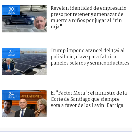
Revelan identidad de empresario
30
visitas
preso por retener y amenazar de
muerte a niños por jugar al "rin
raja"
Trump impone arancel del 15% al
25
visitas
polisilicio, clave para fabricar
paneles solares y semiconductores
El "Factor Mera": el ministro de la
24
visitas
Corte de Santiago que siempre
vota a favor de los Lavín-Barriga