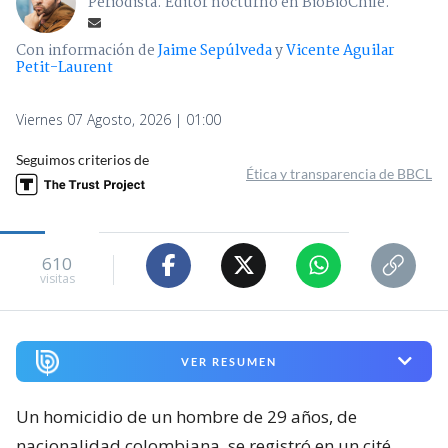
Periodista. Editor nocturno en BioBioChile.
Con información de
Jaime Sepúlveda
y
Vicente Aguilar
Petit-Laurent
Viernes 07 Agosto, 2026 | 01:00
Seguimos criterios de
Ética y transparencia de BBCL
610
visitas
VER RESUMEN
Un homicidio de un hombre de 29 años, de
nacionalidad colombiana, se registró en un cité