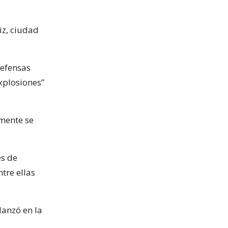
iz, ciudad
defensas
xplosiones”
amente se
es de
tre ellas
lanzó en la