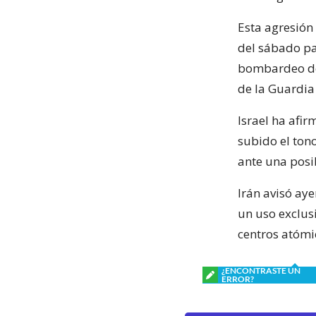
Esta agresión 
del sábado pa
bombardeo del
de la Guardia
Israel ha afi
subido el ton
ante una posib
Irán avisó aye
un uso exclusi
centros atómi
¿ENCONTRASTE UN
ERROR?