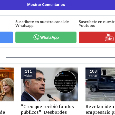
Mostrar Comentarios
Suscríbete en nuestro canal de
Suscríbete en nuestr
Whatsapp:
Youtube:
111
103
visitas
visitas
"Creo que recibió fondos
Revelan iden
 de
públicos": Desbordes
empresario p