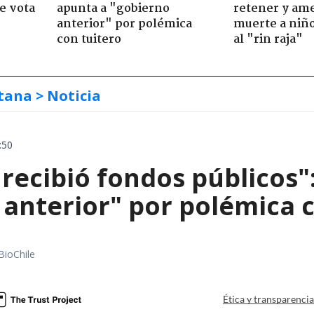
e vota
apunta a "gobierno
retener y am
-
anterior" por polémica
muerte a niño
con tuitero
al "rin raja"
tana
> Noticia
:50
 recibió fondos públicos
 anterior" por polémica c
BioChile
Ética y transparenci