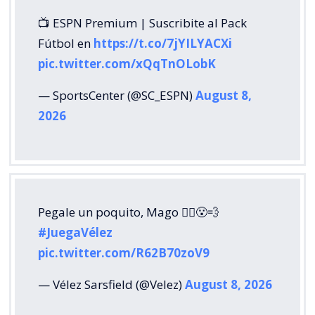
📺 ESPN Premium | Suscribite al Pack
Fútbol en
https://t.co/7jYILYACXi
pic.twitter.com/xQqTnOLobK
— SportsCenter (@SC_ESPN)
August 8,
2026
Pegale un poquito, Mago 🧙‍♂️😮‍💨
#JuegaVélez
pic.twitter.com/R62B70zoV9
— Vélez Sarsfield (@Velez)
August 8, 2026