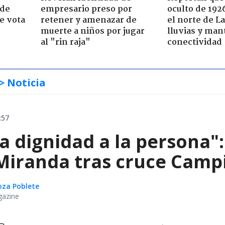
 de
empresario preso por
oculto de 192
e vota
retener y amenazar de
el norte de L
-
muerte a niños por jugar
lluvias y man
al "rin raja"
conectividad
> Noticia
:57
ta dignidad a la persona"
iranda tras cruce Campil
oza Poblete
gazine