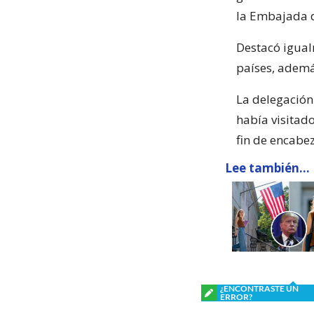
la Embajada d
Destacó igual
países, además
La delegación
había visitad
fin de encabe
Lee también...
¿ENCONTRASTE UN
ERROR?