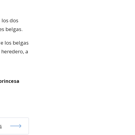
 los dos
es belgas.
e los belgas
 heredero, a
princesa
s