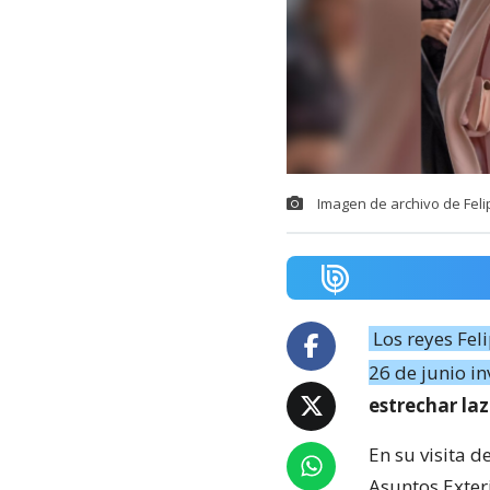
Imagen de archivo de Felip
Los reyes Feli
26 de junio in
estrechar la
En su visita 
Asuntos Exter