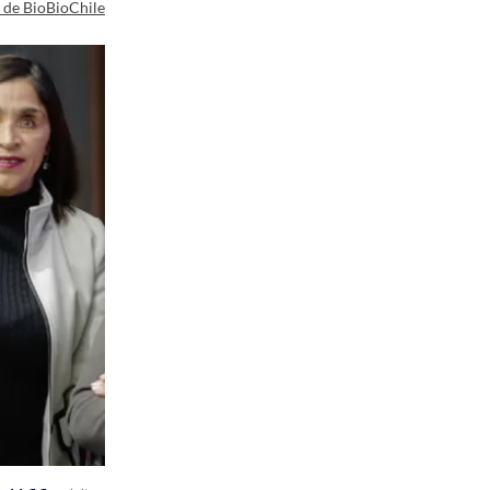
a de BioBioChile