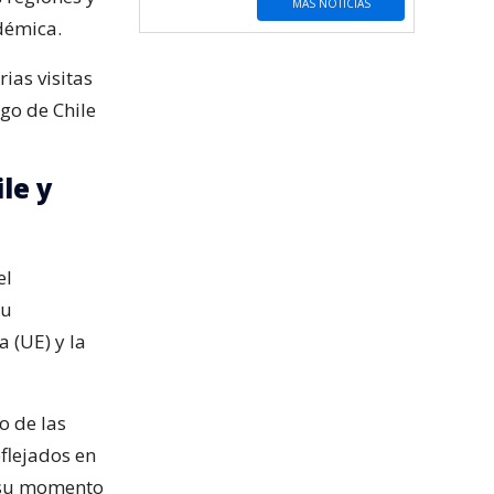
MÁS NOTICIAS
démica.
ias visitas
ago de Chile
le y
el
su
 (UE) y la
o de las
eflejados en
n su momento