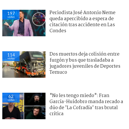
Periodista José Antonio Neme
197
visitas
queda apercibido a espera de
citación tras accidente en Las
Condes
Dos muertos deja colisión entre
114
visitas
furgón y bus que trasladaba a
jugadores juveniles de Deportes
Temuco
"No les tengo miedo": Fran
62
visitas
García-Huidobro manda recado a
dúo de ’La Cofradía’ tras brutal
crítica