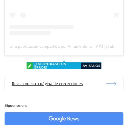
Una publicación compartida por Amante de la TV 📺 (@alguien_te_observa)
¿ENCONTRASTE UN
AVÍSANOS
ERROR?
Revisa nuestra página de correcciones
Síguenos en: