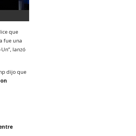
dice que
ia fue una
-Un”, lanzó
mp dijo que
con
entre