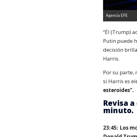
Agencia EFE
“Él (Trump) a
Putin puede h
decisión bril
Harris.
Por su parte,
si Harris es e
esteroides”.
Revisa a
minuto.
23:45: Los m
Donald Trump