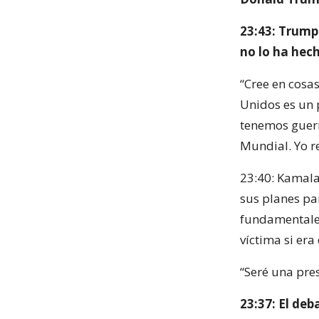
23:43: Trump 
no lo ha hech
“Cree en cosa
Unidos es un 
tenemos guerr
Mundial. Yo re
23:40: Kamala
sus planes par
fundamentale
víctima si era
“Seré una pre
23:37: El deb