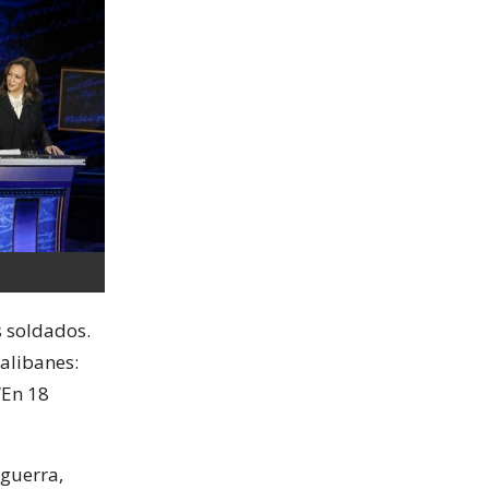
 soldados.
talibanes:
“En 18
 guerra,