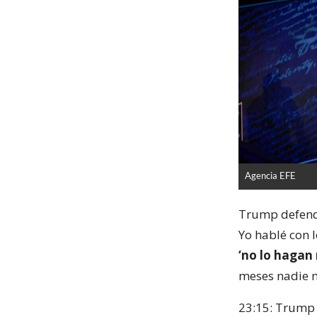
Agencia EFE
Trump defendi
Yo hablé con l
‘no lo hagan 
meses nadie 
23:15: Trump 