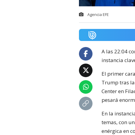
Agencia EFE
A las 22:04 c
instancia clav
El primer car
Trump tras la 
Center en Fila
pesará enorme
En la instanc
temas, con un
enérgica en c