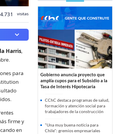
4.731
visitas
a Harris
,
mbre.
iones para
Gobierno anuncia proyecto que
amplía cupos para el Subsidio a la
titution
Tasa de Interés Hipotecaria
sultado
idos.
CChC destaca programas de salud,
formación y atención social para
trabajadores de la construcción
rentes
ás firme y
"Una muy buena noticia para
icando en
Chile": gremios empresariales