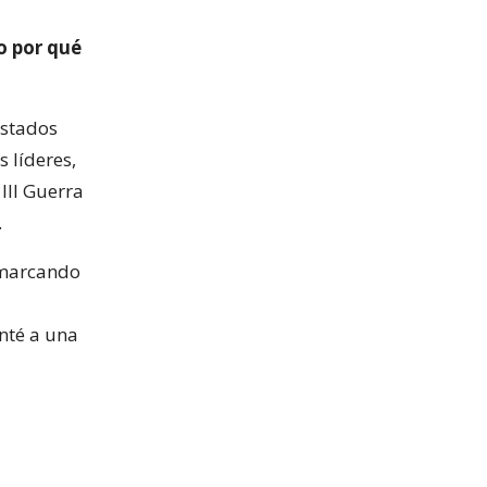
o por qué
Estados
 líderes,
III Guerra
.
remarcando
nté a una