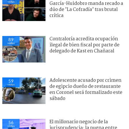
visitas
García-Huidobro manda recado a
dúo de ’La Cofradía’ tras brutal
crítica
Contraloría acredita ocupación
89
visitas
ilegal de bien fiscal por parte de
delegado de Kast en Chañaral
Adolescente acusado por crimen
59
visitas
de egipcio dueño de restaurante
en Coronel será formalizado este
sábado
El millonario negocio de la
56
visitas
jurisprudencia: la pugna entre