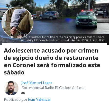
Imagen del sitio donde fue hallado herido hombre egipcio asesinado en Coronel
(Cedida); y foto de contexto de un detenido (Agencia UNO) | Edición BBCL
Adolescente acusado por crimen
de egipcio dueño de restaurante
en Coronel será formalizado este
sábado
José Manuel Lagos
Corresponsal Radio El Carbón de Lota
Publicado por
Jean Valencia