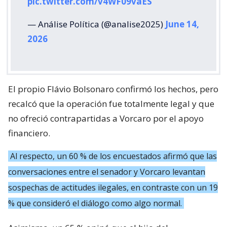
pic.twitter.com/v4WF09vaES
— Análise Política (@analise2025)
June 14,
2026
El propio Flávio Bolsonaro confirmó los hechos, pero
recalcó que la operación fue totalmente legal y que
no ofreció contrapartidas a Vorcaro por el apoyo
financiero.
Al respecto, un 60 % de los encuestados afirmó que las
conversaciones entre el senador y Vorcaro levantan
sospechas de actitudes ilegales, en contraste con un 19
% que consideró el diálogo como algo normal.