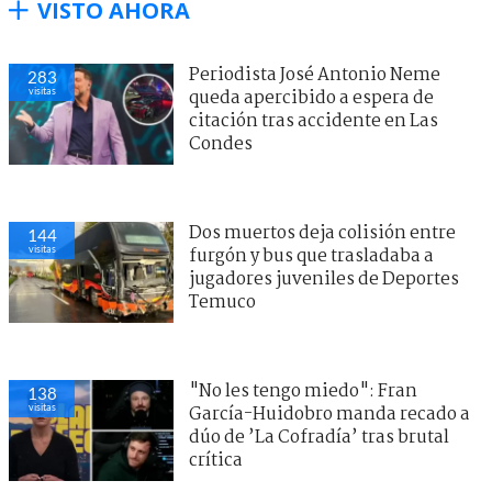
VISTO AHORA
Periodista José Antonio Neme
283
visitas
queda apercibido a espera de
citación tras accidente en Las
Condes
Dos muertos deja colisión entre
144
visitas
furgón y bus que trasladaba a
jugadores juveniles de Deportes
Temuco
"No les tengo miedo": Fran
138
visitas
García-Huidobro manda recado a
dúo de ’La Cofradía’ tras brutal
crítica