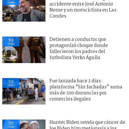
visitas
accidente entre José Antonio
Neme y un motociclista en Las
Condes
Detienen a conductor que
93
visitas
protagonizó choque donde
fallecieron los padres del
futbolista Yerko Águila
Fue lanzada hace 2 días:
53
visitas
plataforma "Sin fachadas" suma
más de 200 denuncias por
comercios ilegales
Hunter Biden revela que cáncer de
50
visitas
Joe Biden hizo metástasis a los