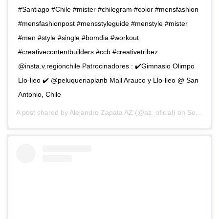
#Santiago #Chile #mister #chilegram #color #mensfashion
#mensfashionpost #mensstyleguide #menstyle #mister
#men #style #single #bomdia #workout
#creativecontentbuilders #ccb #creativetribez
@insta.v.regionchile Patrocinadores : ✔️Gimnasio Olimpo
Llo-lleo ✔️ @peluqueriaplanb Mall Arauco y Llo-lleo @ San
Antonio, Chile
A post shared by
Alejandro Zapata AZ
(@az_oficial) on
Sep 12, 2018 at 6:12pm PDT