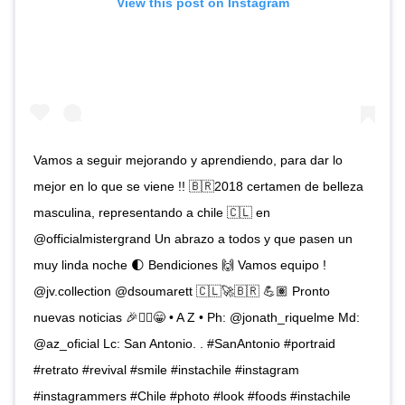
View this post on Instagram
Vamos a seguir mejorando y aprendiendo, para dar lo
mejor en lo que se viene !! 🇧🇷2018 certamen de belleza
masculina, representando a chile 🇨🇱 en
@officialmistergrand Un abrazo a todos y que pasen un
muy linda noche 🌓 Bendiciones 🙌 Vamos equipo !
@jv.collection @dsoumarett 🇨🇱🚀🇧🇷 💪🏽 Pronto
nuevas noticias 🎉☝🏼😁 • A Z • Ph: @jonath_riquelme Md:
@az_oficial Lc: San Antonio. . #SanAntonio #portraid
#retrato #revival #smile #instachile #instagram
#instagrammers #Chile #photo #look #foods #instachile