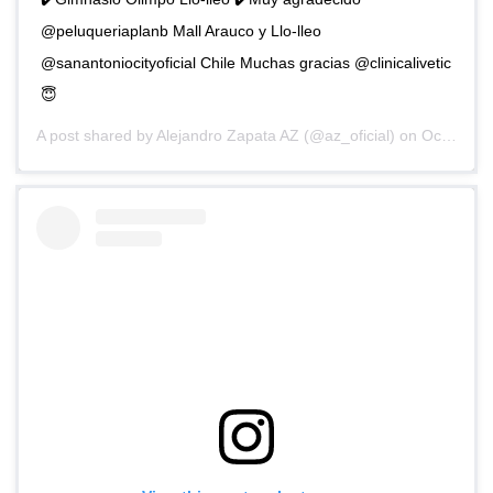
@peluqueriaplanb Mall Arauco y Llo-lleo
@sanantoniocityoficial Chile Muchas gracias @clinicalivetic
😇
A post shared by
Alejandro Zapata AZ
(@az_oficial) on
Oct 12, 2018 at 1:03am PDT