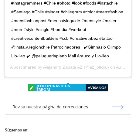
#instagrammers #Chile #photo #look #foods #instachile
#Santiago #Chile #singer #chilegram #color #mensfashion
#mensfashionpost #mensstyleguide #menstyle #mister
#men #style #single #bomdia #workout
#creativecontentbuilders #ccb #creativetribez #tattoo
@insta.v.regionchile Patrocinadores : ✔️Gimnasio Olimpo
Llo-lleo ✔️ @peluqueriaplanb Mall Arauco y Llo-lleo
A post shared by
Alejandro Zapata AZ
(@az_oficial) on
Aug 31, 2018 at 9:43am PDT
¿ENCONTRASTE UN
AVÍSANOS
ERROR?
Revisa nuestra página de correcciones
Síguenos en: