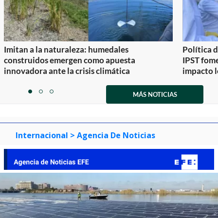
Imitan a la naturaleza: humedales
Política 
construidos emergen como apuesta
IPST fom
innovadora ante la crisis climática
impacto l
Item
1
MÁS NOTICIAS
item
item
item
of
0
1
2
3
Internacional
> Agencia De Noticias