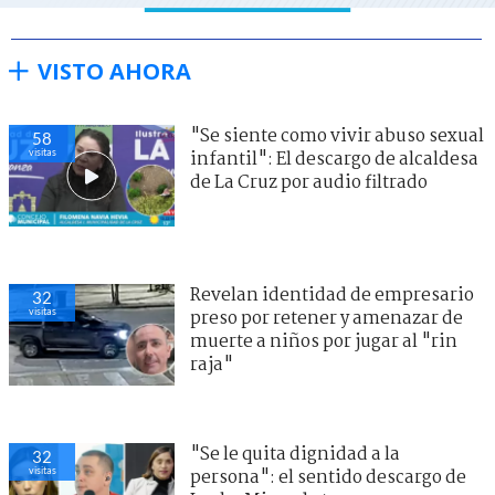
VISTO AHORA
"Se siente como vivir abuso sexual
58
visitas
infantil": El descargo de alcaldesa
de La Cruz por audio filtrado
Revelan identidad de empresario
32
visitas
preso por retener y amenazar de
muerte a niños por jugar al "rin
raja"
"Se le quita dignidad a la
32
visitas
persona": el sentido descargo de