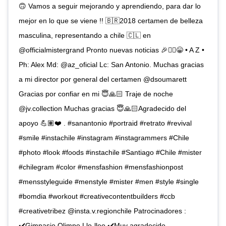
🙃 Vamos a seguir mejorando y aprendiendo, para dar lo
mejor en lo que se viene !! 🇧🇷2018 certamen de belleza
masculina, representando a chile 🇨🇱 en
@officialmistergrand Pronto nuevas noticias 🎉☝🏼😁 • A Z •
Ph: Alex Md: @az_oficial Lc: San Antonio. Muchas gracias
a mi director por general del certamen @dsoumarett
Gracias por confiar en mi 😇🙏🏻 Traje de noche
@jv.collection Muchas gracias 😇🙏🏻Agradecido del
apoyo 💪🏽❤️ . #sanantonio #portraid #retrato #revival
#smile #instachile #instagram #instagrammers #Chile
#photo #look #foods #instachile #Santiago #Chile #mister
#chilegram #color #mensfashion #mensfashionpost
#mensstyleguide #menstyle #mister #men #style #single
#bomdia #workout #creativecontentbuilders #ccb
#creativetribez @insta.v.regionchile Patrocinadores :
✔️Gimnasio Olimpo Llo-lleo ✔️Muy agradecido