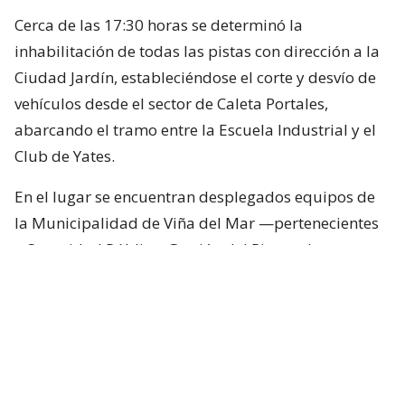
Cerca de las 17:30 horas se determinó la
inhabilitación de todas las pistas con dirección a la
Ciudad Jardín, estableciéndose el corte y desvío de
vehículos desde el sector de Caleta Portales,
abarcando el tramo entre la Escuela Industrial y el
Club de Yates.
En el lugar se encuentran desplegados equipos de
la Municipalidad de Viña del Mar —pertenecientes
a Seguridad Pública, Gestión del Riesgo de
Desastres y Operaciones—, quienes trabajan en el
despeje y aseguramiento de la vía con apoyo de
cuatro camiones tolva, un cargador frontal y una
retroexcavadora.
Lee también...