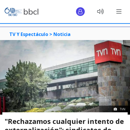
TV Y Espectáculo >
Noticia
TVN
"Rechazamos cualquier intento de
externalización": sindicatos de