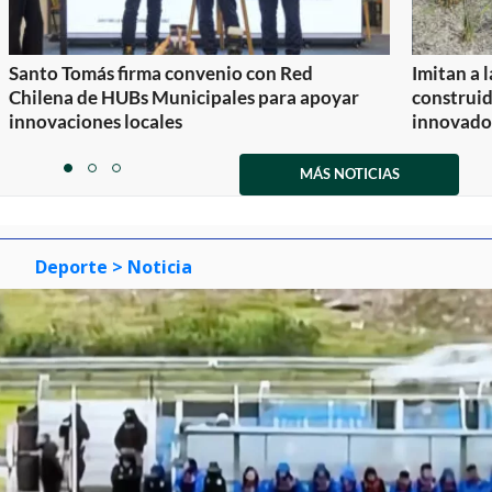
Santo Tomás firma convenio con Red
Imitan a 
Chilena de HUBs Municipales para apoyar
construi
innovaciones locales
innovador
Item
1
MÁS NOTICIAS
item
item
item
of
0
1
2
3
Deporte
> Noticia