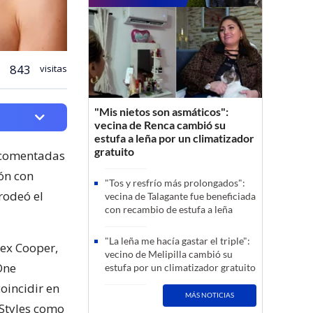
843
visitas
"Mis nietos son asmáticos":
vecina de Renca cambió su
estufa a leña por un climatizador
gratuito
s comentadas
ión con
"Tos y resfrío más prolongados":
rodeó el
vecina de Talagante fue beneficiada
con recambio de estufa a leña
"La leña me hacía gastar el triple":
lex Cooper,
vecino de Melipilla cambió su
One
estufa por un climatizador gratuito
oincidir en
MÁS NOTICIAS
 Styles como