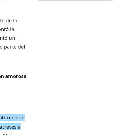
te de la
ontó la
entó un
e parte del
ción amorosa
nfureciera.
 atreves a