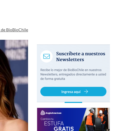
a de BioBioChile