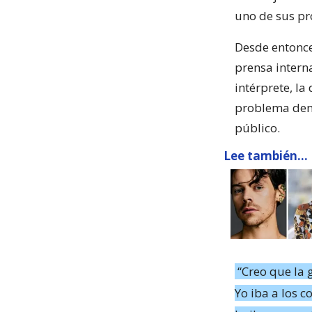
uno de sus pr
Desde entonce
prensa interna
intérprete, l
problema dentr
público.
Lee también...
“Creo que la 
Yo iba a los c