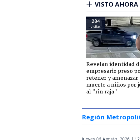
VISTO AHORA
284
visitas
Revelan identidad d
empresario preso p
retener y amenazar
muerte a niños por 
al "rin raja"
Región Metropoli
Jueves 06 Agosto, 2026 | 12