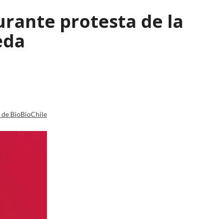
urante protesta de la
eda
a de BioBioChile