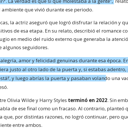
ír?’. La verdad es que sí que molestaba a la gente”,
relató
l ambiente que vivió durante ese periodo.
ticas, la actriz aseguró que logró disfrutar la relación y 
itivos de esa etapa. En su relato, describió el romance 
fugio en medio del ruido externo que generaba la atenci
de algunos seguidores.
alegría, amor y felicidad genuinas durante esa época. Er
era justo al otro lado de la puerta y, si estabas adentro
está!’, y luego abrías la puerta y pasaban volando una va
esó.
tre Olivia Wilde y Harry Styles
terminó en 2022
. Sin emb
abla de ese final como un fracaso. Al contrario, planteó 
a que, por distintas razones, no logró continuar, pero qu
diente entre ambos.