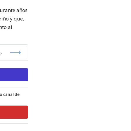
durante años
riño y que,
nto al
s
o canal de