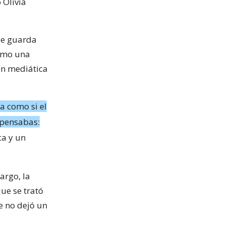
 Olivia
que guarda
como una
ón mediática
a como si el
, pensabas:
ca y un
argo, la
que se trató
e no dejó un