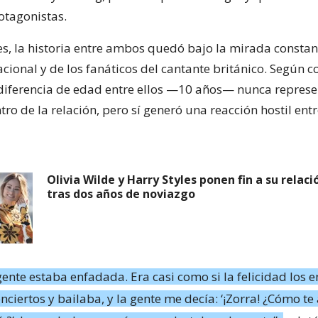
otagonistas.
s, la historia entre ambos quedó bajo la mirada constan
cional y de los fanáticos del cantante británico. Según c
a diferencia de edad entre ellos —10 años— nunca repres
o de la relación, pero sí generó una reacción hostil entr
Olivia Wilde y Harry Styles ponen fin a su rela
tras dos años de noviazgo
gente estaba enfadada. Era casi como si la felicidad los e
onciertos y bailaba, y la gente me decía: ‘¡Zorra! ¿Cómo te