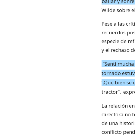
bailar y sonre
Wilde sobre e
Pese a las crí
recuerdos pos
especie de re
y el rechazo 
“Sentí mucha 
tornado estuvi
‘¡Qué bien se 
tractor”,
expr
La relación en
directora no h
de una histori
conflicto pen