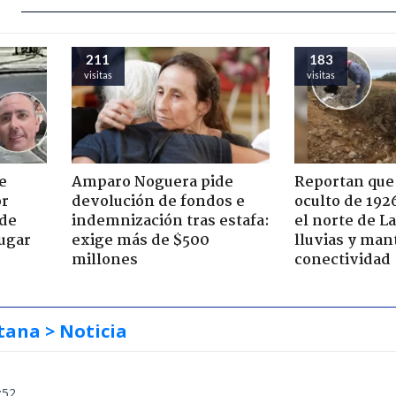
211
183
visitas
visitas
e
Amparo Noguera pide
Reportan que
or
devolución de fondos e
oculto de 192
 de
indemnización tras estafa:
el norte de L
jugar
exige más de $500
lluvias y man
millones
conectividad
tana
> Noticia
:52