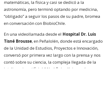
matemáticas, la física y casi se dedicó a la
astronomía, pero terminó optando por medicina,
“obligado” a seguir los pasos de su padre, bromea
en conversación con BiobioChile.
En una videollamada desde el
Hospital Dr. Luis
Tisné Brousse
, en Peñalolén, donde está encargado
de la Unidad de Estudios, Proyectos e Innovación,
conversó por primera vez largo con la prensa y nos
contó sobre su ciencia, la compleja llegada de la
inteligencia artificial (IA) al flujo clínico y cómo es ser
hermano de una estrella.
“Que ahora sea una de las personas más famosas
del mundo es muy loco, en verdad”, dice sobre
Pedro.