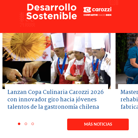
Lanzan Copa Culinaria Carozzi 2026
Master
con innovador giro hacia jóvenes
rehabi
talentos de la gastronomía chilena
fabric
Item
1
MÁS NOTICIAS
item
item
item
of
0
1
2
3