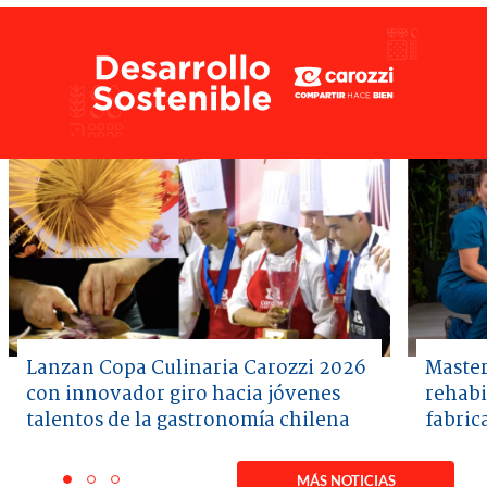
Lanzan Copa Culinaria Carozzi 2026
Master
con innovador giro hacia jóvenes
rehabi
talentos de la gastronomía chilena
fabric
Item
1
MÁS NOTICIAS