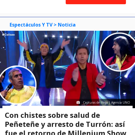
item
item
item
of
0
1
2
3
Espectáculos Y TV
> Noticia
Capturas de Mega | Agencia UNO
Con chistes sobre salud de
Peñeteñe y arresto de Turrón: así
fue el retorno de Millenium Show