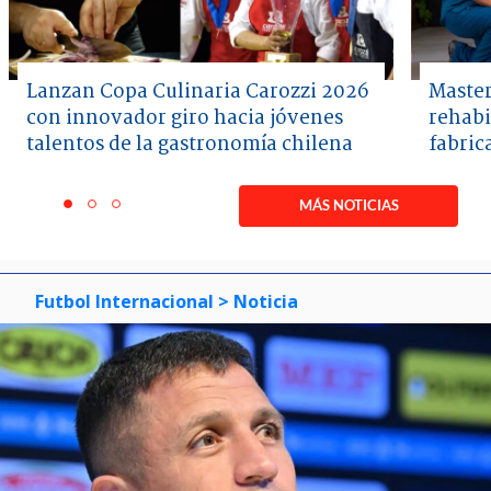
Lanzan Copa Culinaria Carozzi 2026
Master
con innovador giro hacia jóvenes
rehabi
talentos de la gastronomía chilena
fabric
Item
1
MÁS NOTICIAS
item
item
item
of
0
1
2
3
Futbol Internacional
> Noticia