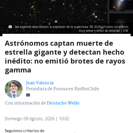
Los expertos describieron la explosión de la supernova SN 2026gzf como un evento
muy breve y difícil de detectar | DW
Astrónomos captan muerte de
estrella gigante y detectan hecho
inédito: no emitió brotes de rayos
gamma
Jean Valencia
Periodista de Prensa en BioBioChile
Con información de
Deutsche Welle
Domingo 09 Agosto, 2026 | 10:02
Seguimos criterios de