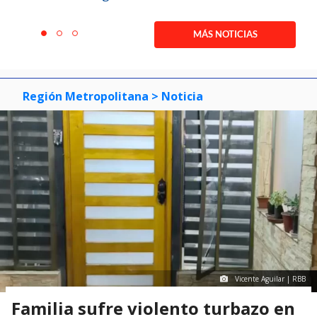
Item
1
MÁS NOTICIAS
item
item
item
of
0
1
2
3
Región Metropolitana
> Noticia
Vicente Aguilar | RBB
Familia sufre violento turbazo en