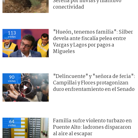
Serena por lluvias y mantuvo
conectividad
"Hueón, tenemos familia": Silber
113
visitas
devela ante fiscalía pelea entre
Vargas y Lagos por pagos a
Migueles
"Delincuente" y "señora de feria":
90
visitas
Campillai y Flores protagonizan
duro enfrentamiento en el Senado
Familia sufre violento turbazo en
64
visitas
Puente Alto: ladrones dispararon
al aire al escapar