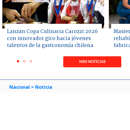
Lanzan Copa Culinaria Carozzi 2026
Master
con innovador giro hacia jóvenes
rehabi
talentos de la gastronomía chilena
fabric
Item
1
MÁS NOTICIAS
item
item
item
of
0
1
2
3
Nacional
> Noticia