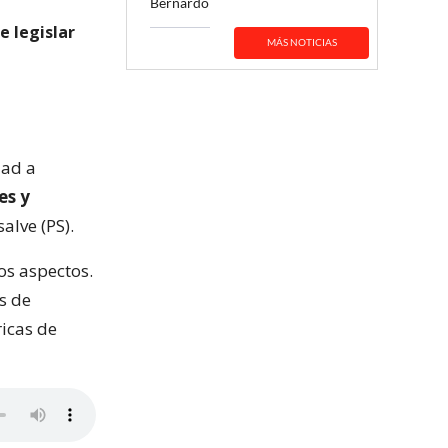
Bernardo
e legislar
MÁS NOTICIAS
dad a
es y
alve (PS).
os aspectos.
s de
ricas de