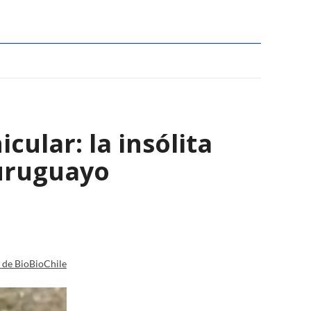
ular: la insólita
 uruguayo
a de BioBioChile