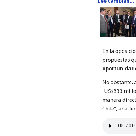
Lee también...
En la oposició
propuestas qu
oportunidade
No obstante, 
“US$833 millon
manera direct
Chile”, añadió