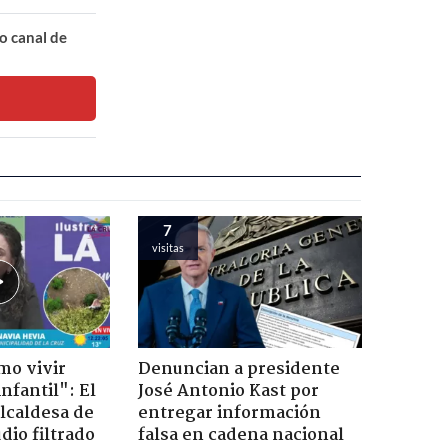
o canal de
7
visitas
mo vivir
Denuncian a presidente
nfantil": El
José Antonio Kast por
lcaldesa de
entregar información
dio filtrado
falsa en cadena nacional