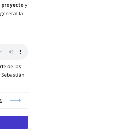
l proyecto
y
general la
rte de las
e Sebastián
s