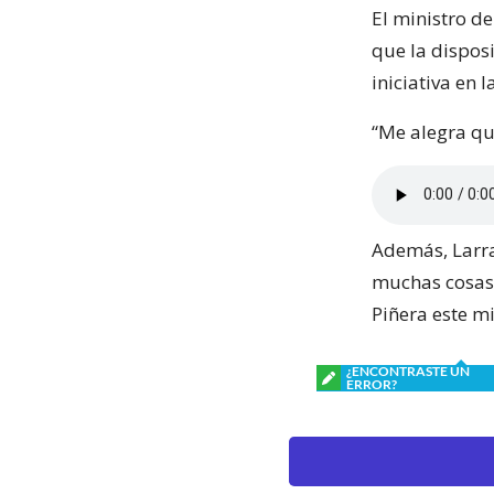
El ministro d
que la dispos
iniciativa en
“Me alegra que
Además, Larr
muchas cosas 
Piñera este mi
¿ENCONTRASTE UN
ERROR?