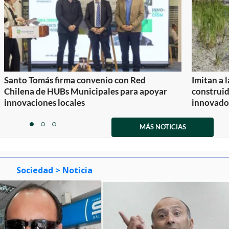
Santo Tomás firma convenio con Red
Imitan a 
Chilena de HUBs Municipales para apoyar
construi
innovaciones locales
innovador
Item
1
MÁS NOTICIAS
item
item
item
of
0
1
2
3
Sociedad
> Noticia