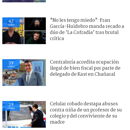
"No les tengo miedo": Fran
47
visitas
García-Huidobro manda recado a
dúo de ’La Cofradía’ tras brutal
crítica
Contraloría acredita ocupación
39
visitas
ilegal de bien fiscal por parte de
delegado de Kast en Chañaral
Celular robado destapa abusos
29
visitas
contra niña de un profesor de su
colegio y del conviviente de su
madre