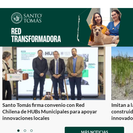
Santo Tomás firma convenio con Red
Imitan a 
Chilena de HUBs Municipales para apoyar
construi
innovaciones locales
innovador
Item
1
MÁS NOTICIAS