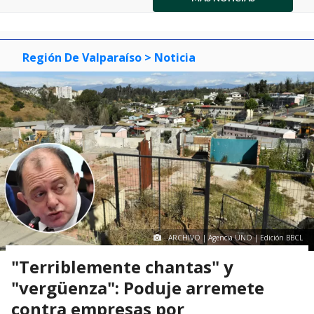
item
item
item
of
0
1
2
3
Región De Valparaíso
> Noticia
ARCHIVO | Agencia UNO | Edición BBCL
"Terriblemente chantas" y
"vergüenza": Poduje arremete
contra empresas por