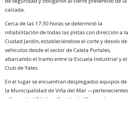
de seguridad y obligaron al cierre preventivo de la
calzada.
Cerca de las 17:30 horas se determinó la
inhabilitación de todas las pistas con dirección a la
Ciudad Jardín, estableciéndose el corte y desvío de
vehículos desde el sector de Caleta Portales,
abarcando el tramo entre la Escuela Industrial y el
Club de Yates.
En el lugar se encuentran desplegados equipos de
la Municipalidad de Viña del Mar —pertenecientes
a Seguridad Pública, Gestión del Riesgo de
Desastres y Operaciones—, quienes trabajan en el
despeje y aseguramiento de la vía con apoyo de
cuatro camiones tolva, un cargador frontal y una
retroexcavadora.