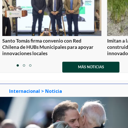
Santo Tomás firma convenio con Red
Imitan a 
Chilena de HUBs Municipales para apoyar
construi
innovaciones locales
innovador
Item
1
MÁS NOTICIAS
item
item
item
of
0
1
2
3
Internacional
> Noticia