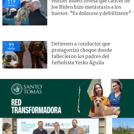
Hunter Biden revela que cáncer de
119
visitas
Joe Biden hizo metástasis a los
huesos: "Es doloroso y debilitante"
Detienen a conductor que
99
visitas
protagonizó choque donde
fallecieron los padres del
futbolista Yerko Águila