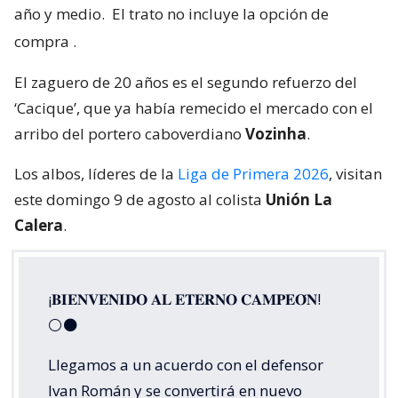
año y medio.
El trato no incluye la opción de
compra
.
El zaguero de 20 años es el segundo refuerzo del
‘Cacique’, que ya había remecido el mercado con el
arribo del portero caboverdiano
Vozinha
.
Los albos, líderes de la
Liga de Primera 2026
, visitan
este domingo 9 de agosto al colista
Unión La
Calera
.
¡𝐁𝐈𝐄𝐍𝐕𝐄𝐍𝐈𝐃𝐎 𝐀𝐋 𝐄𝐓𝐄𝐑𝐍𝐎 𝐂𝐀𝐌𝐏𝐄𝐎́𝐍!
⚪⚫
Llegamos a un acuerdo con el defensor
Ivan Román y se convertirá en nuevo