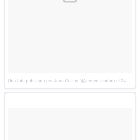
Una foto publicada por Joan Collins (@joancollinsdbe)
el
24 de Mar de 2016 a la(s) 10:38 PDT