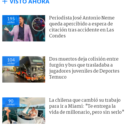
VISTO AHORA
Periodista José Antonio Neme
195
visitas
queda apercibido a espera de
citación tras accidente en Las
Condes
Dos muertos deja colisión entre
104
visitas
furgón y bus que trasladaba a
jugadores juveniles de Deportes
Temuco
La chilena que cambió su trabajo
90
visitas
para ir a Miami: "Te entrega la
vida de millonario, pero sin serlo"