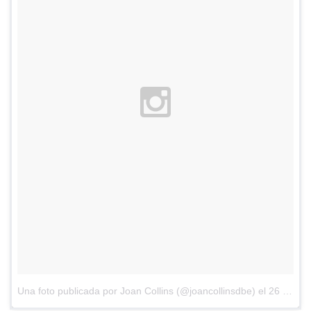
Una foto publicada por Joan Collins (@joancollinsdbe)
el
26 de Mar de 2016 a la(s) 4:11 PDT