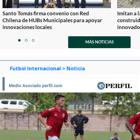
Santo Tomás firma convenio con Red
Imitan a 
Chilena de HUBs Municipales para apoyar
construi
innovaciones locales
innovador
Item
1
MÁS NOTICIAS
item
item
item
of
0
1
2
3
Futbol Internacional
> Noticia