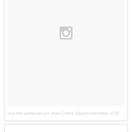
Una foto publicada por Joan Collins (@joancollinsdbe)
el
28 de Mar de 2016 a la(s) 9:15 PDT