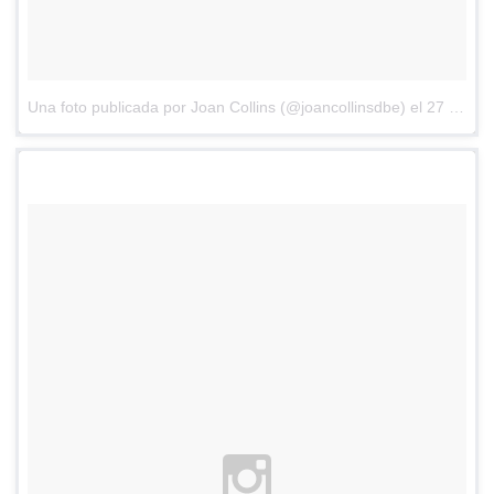
Una foto publicada por Joan Collins (@joancollinsdbe)
el
27 de Mar de 2016 a la(s) 10:42 PDT