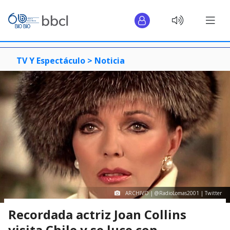
TV Y Espectáculo >
Noticia
ARCHIVO | @RadioLomas2001 | Twitter
Recordada actriz Joan Collins
visita Chile y se luce con