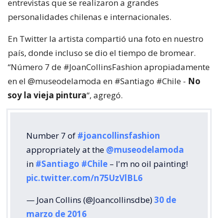
entrevistas que se realizaron a grandes
personalidades chilenas e internacionales.
En Twitter la artista compartió una foto en nuestro
país, donde incluso se dio el tiempo de bromear.
“Número 7 de #JoanCollinsFashion apropiadamente
en el @museodelamoda en #Santiago #Chile -
No
soy la vieja pintura
“, agregó.
Number 7 of
#joancollinsfashion
appropriately at the
@museodelamoda
in
#Santiago
#Chile
– I'm no oil painting!
pic.twitter.com/n75UzVlBL6
— Joan Collins (@Joancollinsdbe)
30 de
marzo de 2016