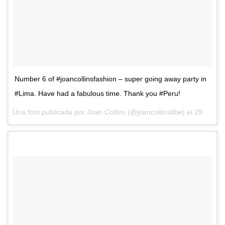
Number 6 of #joancollinsfashion – super going away party in
#Lima. Have had a fabulous time. Thank you #Peru!
Una foto publicada por Joan Collins (@joancollinsdbe) el
29 de Mar de 2016 a la(s) 5:02 PDT