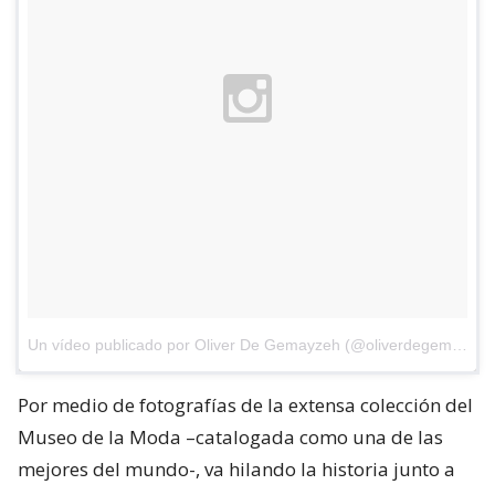
Un vídeo publicado por Oliver De Gemayzeh (@oliverdegem)
el
31
Por medio de fotografías de la extensa colección del
Museo de la Moda –catalogada como una de las
mejores del mundo-, va hilando la historia junto a