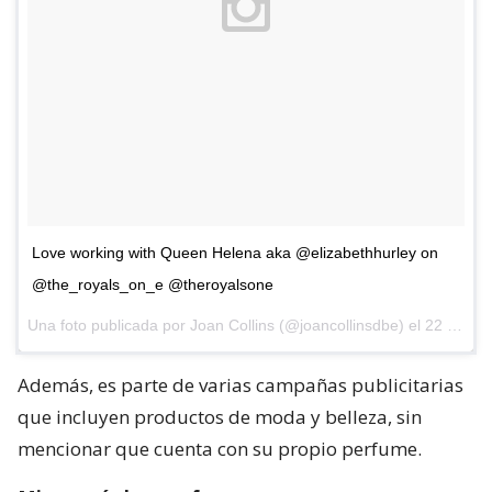
Love working with Queen Helena aka @elizabethhurley on
@the_royals_on_e @theroyalsone
Una foto publicada por Joan Collins (@joancollinsdbe) el
22 de Ago de 2015 a la(s) 5:30 PDT
Además, es parte de varias campañas publicitarias
que incluyen productos de moda y belleza, sin
mencionar que cuenta con su propio perfume.