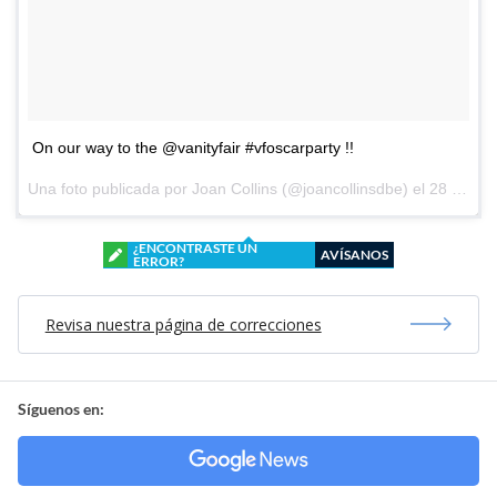
On our way to the @vanityfair #vfoscarparty !!
Una foto publicada por Joan Collins (@joancollinsdbe) el
28 de Feb de 2016 a la(s) 4:44 PST
¿ENCONTRASTE UN
AVÍSANOS
ERROR?
Revisa nuestra página de correcciones
Síguenos en: