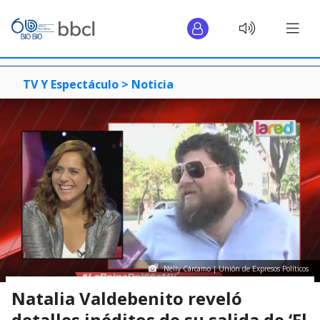
TV Y Espectáculo >
Noticia
Nelly Cárcamo | Unión de Expresos Políticos
Natalia Valdebenito reveló
detalles inéditos de su salida de ‘El