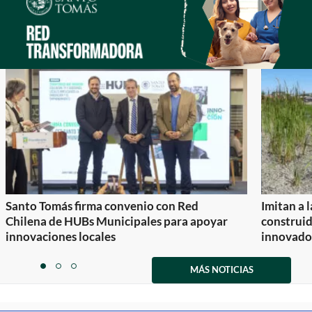
Santo Tomás firma convenio con Red
Imitan a 
Chilena de HUBs Municipales para apoyar
construi
innovaciones locales
innovador
Item
1
MÁS NOTICIAS
item
item
item
of
0
1
2
3