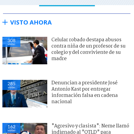
VISTO AHORA
Celular robado destapa abusos
308
visitas
contra niña de un profesor de su
colegio y del conviviente de su
madre
Denuncian a presidente José
285
visitas
Antonio Kast por entregar
información falsa en cadena
nacional
"Agresivo y clasista": Neme llamó
162
visitas
indignado al "QTLD" para