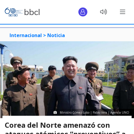
Internacional >
Noticia
Ministro Gómez-Lobo | Pablo Vera | Agencia UNO
Corea del Norte amenazó con
ataques atómicos “preventivos” a