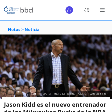
Notas >
Noticia
CHRIS TROTMAN / GETTY IMAGES NORTH AMERICA / AFP
Jason Kidd es el nuevo entrenador
de los Milwaukee Bucks de la NBA