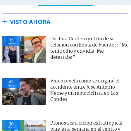
VISTO AHORA
Doctora Cordero y el fin de su
45
visitas
relación con Eduardo Fuentes: "Me
tenía odio y envidia. Me
detestaba"
Video revela cómo se originó el
42
visitas
accidente entre José Antonio
Neme y un motociclista en Las
Condes
Pronostican ciclón extratropical
30
visitas
para esta semana en el centro y