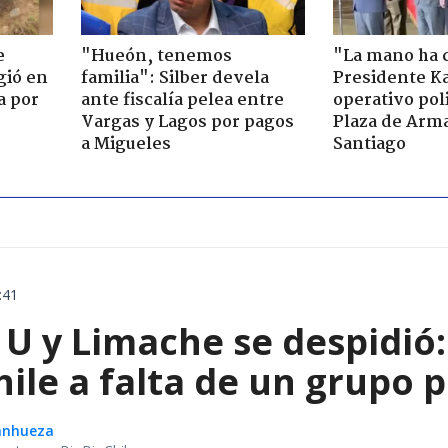
e
"Hueón, tenemos
"La mano ha 
gió en
familia": Silber devela
Presidente Ka
a por
ante fiscalía pelea entre
operativo poli
Vargas y Lagos por pagos
Plaza de Arm
a Migueles
Santiago
:41
U y Limache se despidió: 
ile a falta de un grupo p
Sanhueza