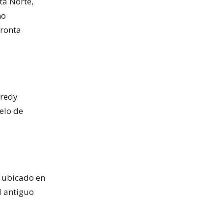
ta Norte,
no
pronta
Fredy
elo de
á ubicado en
l antiguo