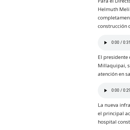
Para el Direc
Helmuth Melil
completamente
construcción d
El presidente
Millaquipai, 
atención en sa
La nueva infr
el principal 
hospital cons