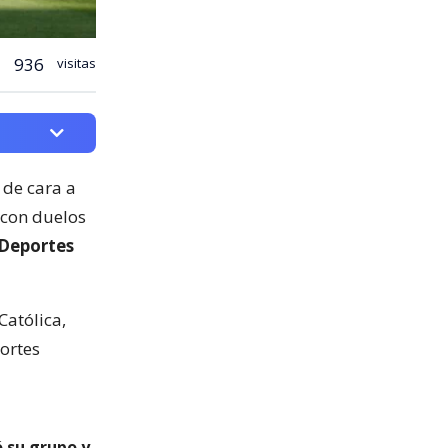
936
visitas
 de cara a
, con duelos
 Deportes
Católica,
ortes
ó su grupo y