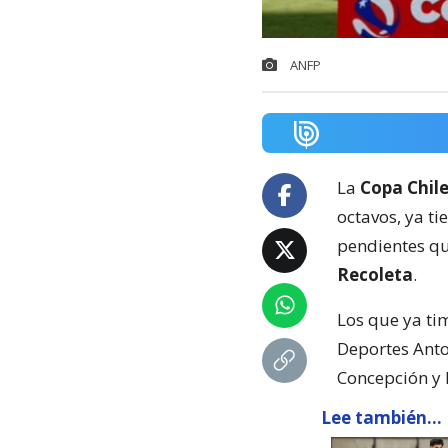
ANFP
La
Copa Chil
octavos, ya ti
pendientes qu
Recoleta
.
Los que ya tim
Deportes Anto
Concepción y 
Lee también...