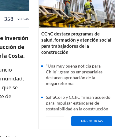
358
visitas
CChC destaca programas de
e Inversión
salud, formación y atención social
para trabajadores de la
rucción de
construcción
 la Costa.
"Una muy buena noticia para
nuncio
Chile": gremios empresariales
comunidad,
destacan aprobación de la
megarreforma
, que se
te de
SalfaCorp y CChC firman acuerdo
para impulsar estándares de
sostenibilidad en la construcción
MÁS NOTICIAS