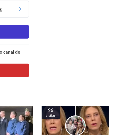
s
o canal de
96
visitas