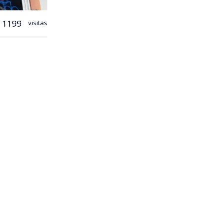
1199
visitas
turismo
como España,
s, el país
 el séptimo
ifras de la
 que midió
5 en decenas
e