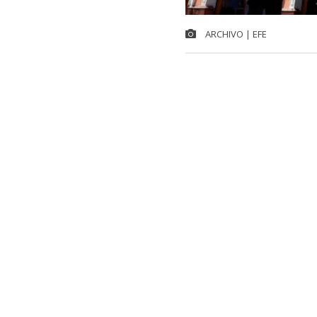
ARCHIVO | EFE
Chile integra
internacional
Francia y Jap
registró un al
lugar a nivel 
El dato surge 
Organización 
la variación e
de economías.