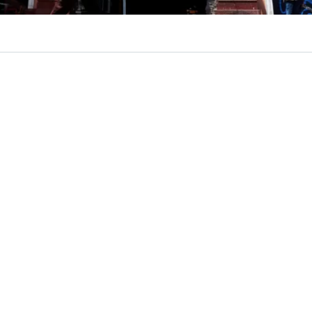
VER RESUMEN
 el top diez en el ranking de países que más recuperaron 
 desde la pandemia,
superando a potencias del sector 
ón
. Según el último relevamiento sobre llegadas de turista
za de 33% respecto a 2019, una cifra que lo posiciona en
mundial.
de un ranking elaborado por Visual Capitalist en base a c
para la Cooperación y el Desarrollo Económicos (OCDE),
n la llegada de turistas internacionales entre 2019 y 202
 El crecimiento de 33% de Chile supera el de destinos qu