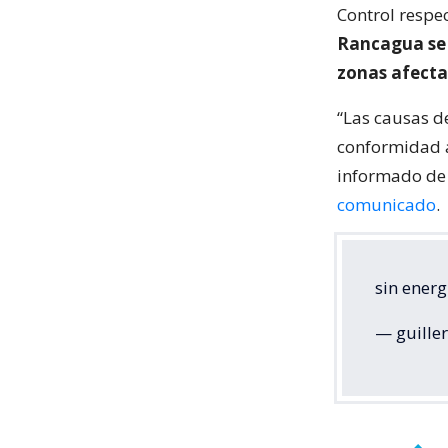
Control respe
Rancagua se n
zonas afecta
“Las causas d
conformidad a
informado de 
comunicado
.
sin ener
— guille