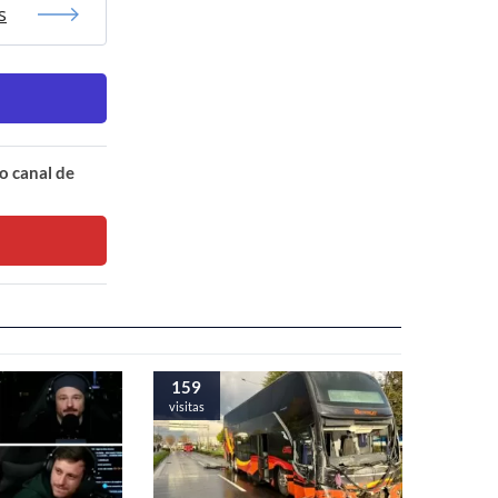
s
o canal de
159
visitas