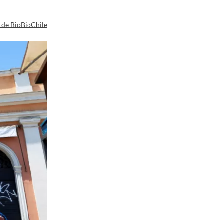
a de BioBioChile