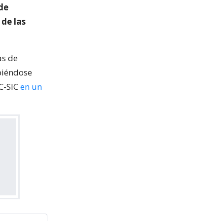
 de
 de las
as de
abiéndose
EC-SIC
en un