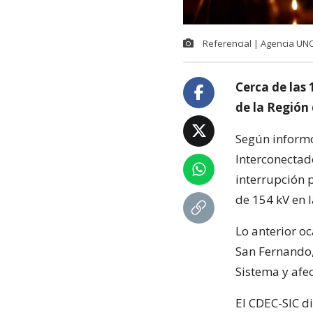
Referencial | Agencia UN
Cerca de las 
de la Región 
Según informó
Interconectado
interrupción p
de 154 kV en 
Lo anterior 
San Fernando
Sistema y afec
El CDEC-SIC d