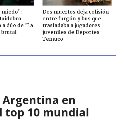
o miedo":
Dos muertos deja colisión
Huidobro
entre furgón y bus que
 a dúo de ’La
trasladaba a jugadores
 brutal
juveniles de Deportes
Temuco
y Argentina en
l top 10 mundial