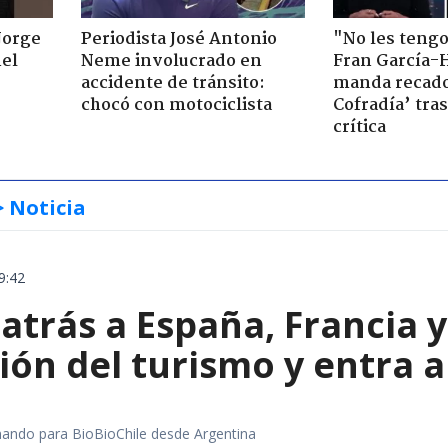
Jorge
Periodista José Antonio
"No les teng
nel
Neme involucrado en
Fran García-
accidente de tránsito:
manda recado
chocó con motociclista
Cofradía’ tras
crítica
> Noticia
9:42
 atrás a España, Francia 
ón del turismo y entra a
rmando para BioBioChile desde Argentina