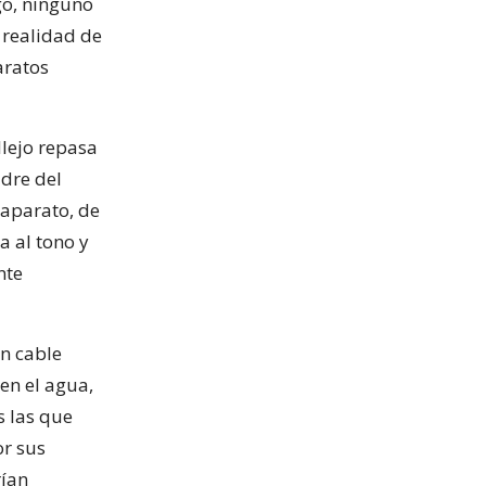
go, ninguno
a realidad de
aratos
llejo repasa
adre del
 aparato, de
a al tono y
nte
un cable
en el agua,
s las que
or sus
rían