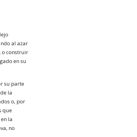
lejo
ando al azar
 o construir
lgado en su
r su parte
 de la
ados o, por
s que
 en la
va, no