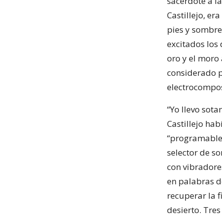
sacerdote a l
Castillejo, er
pies y sombrer
excitados los 
oro y el moro
considerado p
electrocompos
“Yo llevo sota
Castillejo ha
“programable 
selector de s
con vibradore
en palabras d
recuperar la f
desierto. Tres