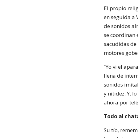
El propio reli
en seguida a V
de sonidos al
se coordinan 
sacudidas de 
motores gobe
“Yo vi el apar
llena de inter
sonidos imita
y nitidez. Y,
ahora por tel
Todo al chat
Su tío, remem