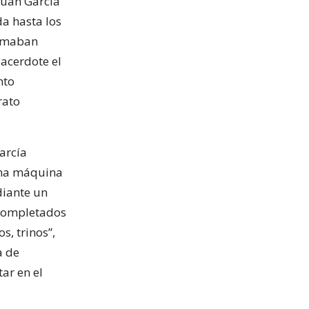
Juan García
da hasta los
lamaban
sacerdote el
nto
rato
arcía
 una máquina
diante un
 completados
s, trinos”,
a de
tar en el