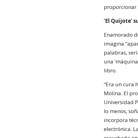
proporcionar 
‘El Quijote’ s
Enamorado del 
imagina “apar
palabras, ser
una ‘máquina 
libro.
“Era un cura 
Molina. El pro
Universidad Po
lo menos, soñ
incorpora téc
electrónica. 
escuchada ant