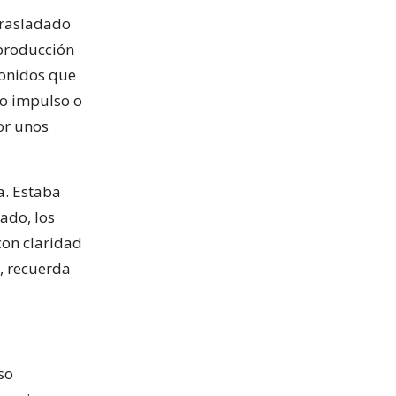
 trasladado
eproducción
sonidos que
do impulso o
or unos
a. Estaba
lado, los
con claridad
”, recuerda
so