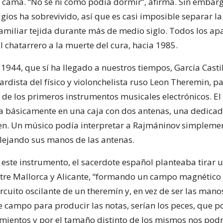
cama. “No sé ni cómo podía dormir”, afirma. Sin embar
ugios ha sobrevivido, así que es casi imposible separar l
amiliar tejida durante más de medio siglo. Todos los ap
l chatarrero a la muerte del cura, hacia 1985.
 1944, que sí ha llegado a nuestros tiempos, García Casti
rdista del físico y violonchelista ruso Leon Theremin, p
 de los primeros instrumentos musicales electrónicos. El
ía básicamente en una caja con dos antenas, una dedicad
en. Un músico podía interpretar a Rajmáninov simpleme
lejando sus manos de las antenas.
este instrumento, el sacerdote español planteaba tirar 
re Mallorca y Alicante, “formando un campo magnético 
rcuito oscilante de un theremín y, en vez de ser las mano
e campo para producir las notas, serían los peces, que p
mientos y por el tamaño distinto de los mismos nos pod