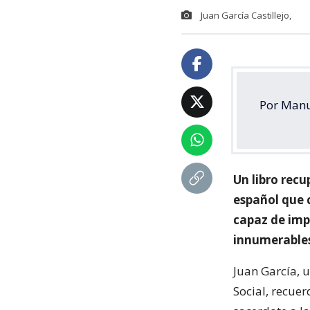
Juan García Castillejo,
Por Manu
Un libro recu
español que 
capaz de imp
innumerables
Juan García, 
Social, recue