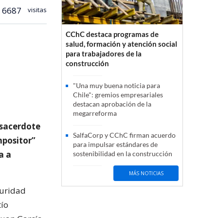
6687
visitas
CChC destaca programas de
salud, formación y atención social
para trabajadores de la
construcción
"Una muy buena noticia para
Chile": gremios empresariales
destacan aprobación de la
megarreforma
n sacerdote
SalfaCorp y CChC firman acuerdo
mpositor”
para impulsar estándares de
a a
sostenibilidad en la construcción
MÁS NOTICIAS
guridad
tío