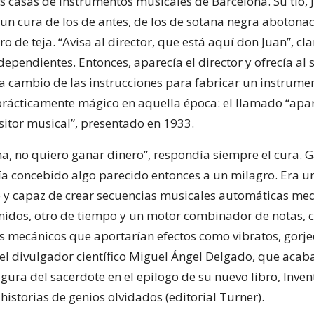
as casas de instrumentos musicales de Barcelona. Su tío, 
a un cura de los de antes, de los de sotana negra abotona
o de teja. “Avisa al director, que está aquí don Juan”, c
dependientes. Entonces, aparecía el director y ofrecía al 
 a cambio de las instrucciones para fabricar un instrume
rácticamente mágico en aquella época: el llamado “apa
itor musical”, presentado en 1933.
na, no quiero ganar dinero”, respondía siempre el cura. G
bía concebido algo parecido entonces a un milagro. Era
y capaz de crear secuencias musicales automáticas me
onidos, otro de tiempo y un motor combinador de notas,
s mecánicos que aportarían efectos como vibratos, gorjeo
el divulgador científico Miguel Ángel Delgado, que acab
igura del sacerdote en el epílogo de su nuevo libro, Inven
 historias de genios olvidados (editorial Turner).