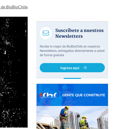
a de BioBioChile