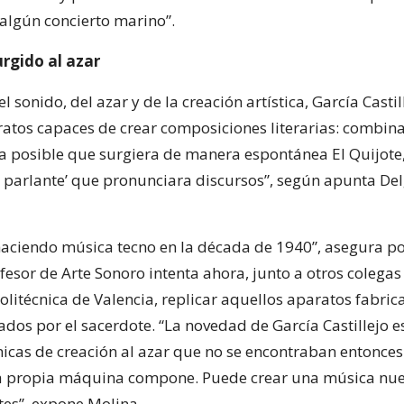
algún concierto marino”.
urgido al azar
sonido, del azar y de la creación artística, García Castil
atos capaces de crear composiciones literarias: combin
ía posible que surgiera de manera espontánea El Quijote,
parlante’ que pronunciara discursos”, según apunta De
haciendo música tecno en la década de 1940”, asegura po
fesor de Arte Sonoro intenta ahora, junto a otros colegas
litécnica de Valencia, replicar aquellos aparatos fabric
ados por el sacerdote. “La novedad de García Castillejo e
nicas de creación al azar que no se encontraban entonces
La propia máquina compone. Puede crear una música nue
es”, expone Molina.