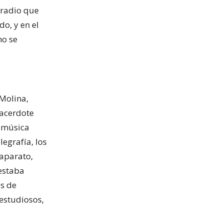
 radio que
o, y en el
mo se
 Molina,
sacerdote
a música
legrafía, los
 aparato,
 estaba
s de
 estudiosos,