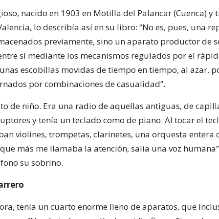
gioso, nacido en 1903 en Motilla del Palancar (Cuenca) y
alencia, lo describía así en su libro: “No es, pues, una r
macenados previamente, sino un aparato productor de 
entre sí mediante los mecanismos regulados por el rápi
unas escobillas movidas de tiempo en tiempo, al azar, p
rnados por combinaciones de casualidad”.
ato de niño. Era una radio de aquellas antiguas, de capill
ruptores y tenía un teclado como de piano. Al tocar el tec
ban violines, trompetas, clarinetes, una orquesta entera 
 lo que más me llamaba la atención, salía una voz humana
éfono su sobrino.
arrero
ora, tenía un cuarto enorme lleno de aparatos, que inclu