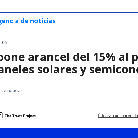
gencia de noticias
1:05
ne arancel del 15% al pol
paneles solares y semico
 de noticias
a
Ética y transparenci