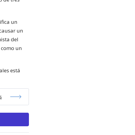
ifica un
 causar un
ista del
, como un
ales está
s