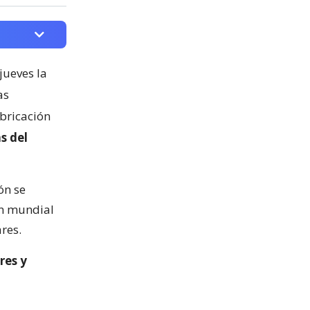
jueves la
as
abricación
s del
ón se
ón mundial
res.
res y