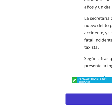
años y un día 
La secretaria 
nuevo delito 
accidente, y s
fatal inciden
taxista.
Según cifras 
presente la in
¿ENCONTRASTE UN
ERROR?