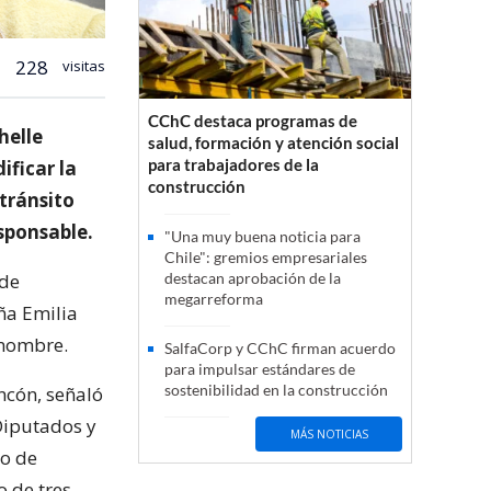
228
visitas
CChC destaca programas de
helle
salud, formación y atención social
para trabajadores de la
ificar la
construcción
tránsito
sponsable.
"Una muy buena noticia para
Chile": gremios empresariales
 de
destacan aprobación de la
megarreforma
ña Emilia
 nombre.
SalfaCorp y CChC firman acuerdo
para impulsar estándares de
sostenibilidad en la construcción
incón, señaló
Diputados y
MÁS NOTICIAS
do de
o de tres