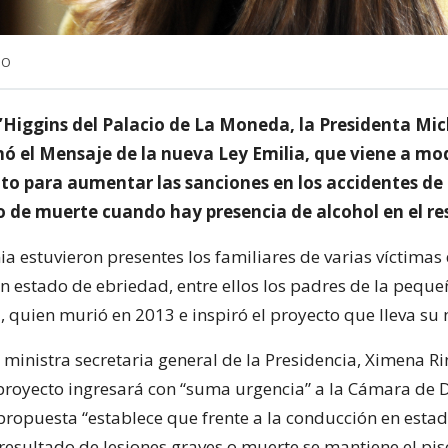
NO
O’Higgins del Palacio de La Moneda, la Presidenta Mic
ó el Mensaje de la nueva Ley Emilia, que viene a mod
ito para aumentar las sanciones en los accidentes de 
o de muerte cuando hay presencia de alcohol en el re
a estuvieron presentes los familiares de varias víctimas
n estado de ebriedad, entre ellos los padres de la peque
a, quien murió en 2013 e inspiró el proyecto que lleva su
a ministra secretaria general de la Presidencia, Ximena R
proyecto ingresará con “suma urgencia” a la Cámara de 
 propuesta “establece que frente a la conducción en esta
resultado de lesiones graves o muerte se mantiene el pis