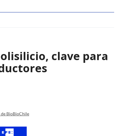
isilicio, clave para
nductores
a de BioBioChile