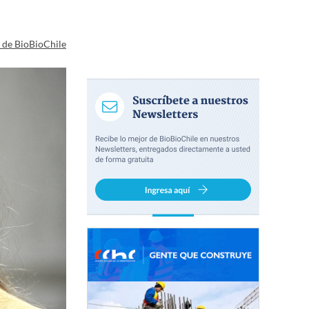
a de BioBioChile