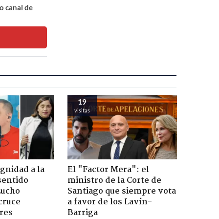
o canal de
19
visitas
ignidad a la
El "Factor Mera": el
sentido
ministro de la Corte de
Lucho
Santiago que siempre vota
cruce
a favor de los Lavín-
res
Barriga