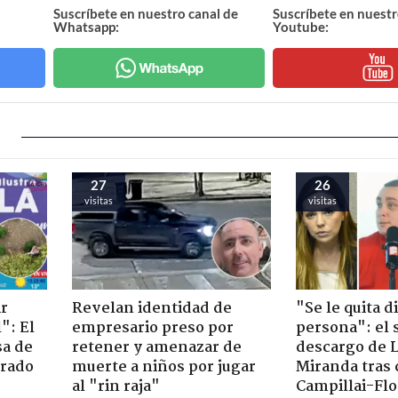
Suscríbete en nuestro canal de
Suscríbete en nuestr
Whatsapp:
Youtube:
27
26
visitas
visitas
ir
Revelan identidad de
"Se le quita d
": El
empresario preso por
persona": el 
sa de
retener y amenazar de
descargo de 
trado
muerte a niños por jugar
Miranda tras 
al "rin raja"
Campillai-Flo