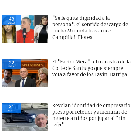
"Se le quita dignidad a la
48
visitas
persona": el sentido descargo de
Lucho Miranda tras cruce
Campillai-Flores
El "Factor Mera": el ministro de la
32
visitas
Corte de Santiago que siempre
vota a favor de los Lavín-Barriga
Revelan identidad de empresario
31
visitas
preso por retener y amenazar de
muerte a niños por jugar al "rin
raja"