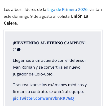
Los albos, líderes de la
Liga de Primera 2026
, visitan
este domingo 9 de agosto al colista
Unión La
Calera
.
¡𝐁𝐈𝐄𝐍𝐕𝐄𝐍𝐈𝐃𝐎 𝐀𝐋 𝐄𝐓𝐄𝐑𝐍𝐎 𝐂𝐀𝐌𝐏𝐄𝐎́𝐍!
⚪⚫
Llegamos a un acuerdo con el defensor
Ivan Román y se convertirá en nuevo
jugador de Colo-Colo.
Tras realizarse los exámenes médicos y
firmar su contrato, se unirá al equipo.
pic.twitter.com/amVbnRK7GQ