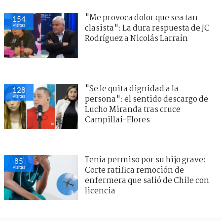
"Me provoca dolor que sea tan
154
visitas
clasista": La dura respuesta de JC
Rodríguez a Nicolás Larraín
"Se le quita dignidad a la
128
visitas
persona": el sentido descargo de
Lucho Miranda tras cruce
Campillai-Flores
Tenía permiso por su hijo grave:
85
visitas
Corte ratifica remoción de
enfermera que salió de Chile con
licencia