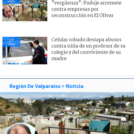
visitas
"vergüenza": Poduje arremete
contra empresas por
reconstrucción en El Olivar
Celular robado destapa abusos
27
visitas
contra niña de un profesor de su
colegio y del conviviente de su
madre
Región De Valparaíso
> Noticia