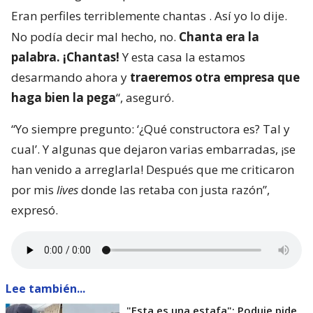
Eran perfiles terriblemente chantas
. Así yo lo dije.
No podía decir mal hecho, no.
Chanta era la
palabra. ¡Chantas!
Y esta casa la estamos
desarmando ahora y
traeremos otra empresa que
haga bien la pega
“, aseguró.
“Yo siempre pregunto: ‘¿Qué constructora es? Tal y
cual’. Y algunas que dejaron varias embarradas, ¡se
han venido a arreglarla! Después que me criticaron
por mis
lives
donde las retaba con justa razón”,
expresó.
Lee también...
"Esta es una estafa": Poduje pide