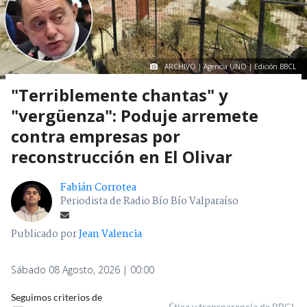
ARCHIVO | Agencia UNO | Edición BBCL
"Terriblemente chantas" y
"vergüenza": Poduje arremete
contra empresas por
reconstrucción en El Olivar
Fabián Corrotea
Periodista de Radio Bío Bío Valparaíso
Publicado por
Jean Valencia
Sábado 08 Agosto, 2026 | 00:00
Seguimos criterios de
Ética y transparencia de BBCL