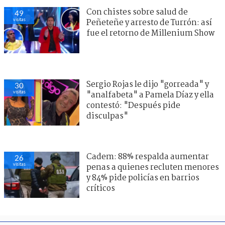
Con chistes sobre salud de
49
visitas
Peñeteñe y arresto de Turrón: así
fue el retorno de Millenium Show
Sergio Rojas le dijo "gorreada" y
30
visitas
"analfabeta" a Pamela Díaz y ella
contestó: "Después pide
disculpas"
Cadem: 88% respalda aumentar
26
visitas
penas a quienes recluten menores
y 84% pide policías en barrios
críticos